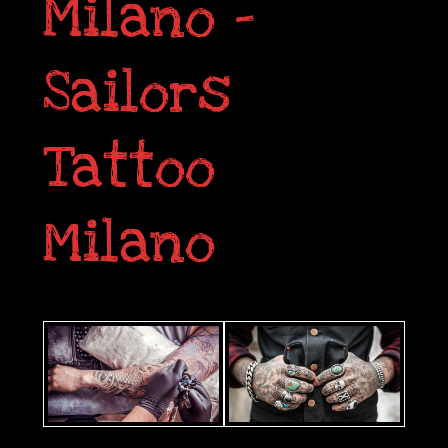
Milano –
Sailors
Tattoo
Milano