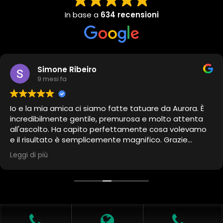
In base a
634 recensioni
Simone Ribeiro
9 mesi fa
Io e la mia amica ci siamo fatte tatuare da Aurora. È
incredibilmente gentile, premurosa e molto attenta
all'ascolto. Ha capito perfettamente cosa volevamo
e il risultato è semplicemente magnifico. Grazie
ancora, Aurora, per questa fantastica esperienza; la
Leggi di più
consigliamo al 100%!
Leggi L'informativa privacy
-
Richiesta Cancellazione Dati