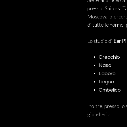
Siete alla ricerca
presso Sailors T
Moscova, piercers 
di tutte le norme i
Lo studio di
Ear Pi
Orecchio
Naso
Labbro
Lingua
Ombelico
Inoltre, presso lo
gioielleria: