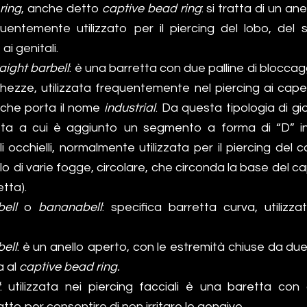
 ring
, anche detto
captive bead ring
: si tratta di un a
equentemente utilizzato per il piercing del lobo, del 
ai genitali.
raight barbell
: è una barretta con due palline di bloccag
ghezze, utilizzata frequentemente nel piercing ai capez
o che porta il nome
industrial
. Da questa tipologia di gi
ta a cui è aggiunto un segmento a forma di “D” ini
i occhielli, normalmente utilizzata per il piercing del 
llo di varie fogge, circolare, che circonda la base del 
tta).
ell
o
bananabell
: specifica barretta curva, utilizza
bell
: è un anello aperto, con le estremità chiuse da due p
a al
captive bead ring.
: utilizzata nei piercing facciali è una baretta co
atto per consentire di non irritare le gengive.