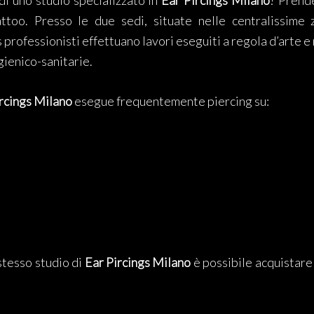
 di uno studio specializzato in
Ear Pircings Milano
? Prend
attoo. Presso le due sedi, situate nelle centralissim
professionisti effettuano lavori eseguiti a regola d’arte e 
gienico-sanitarie.
rcings Milano
esegue frequentemente piercing su:
 stesso studio di
Ear Pircings Milano
è possibile acquistare