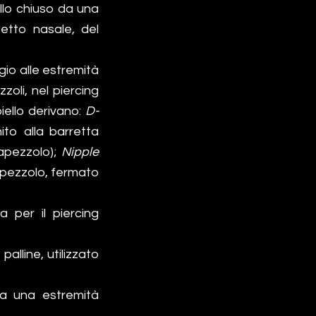
nello chiuso da una
setto nasale, del
gio alle estremità
zoli, nel piercing
oiello derivano:
D-
to alla barretta
capezzolo);
Nipple
capezzolo, fermato
ta per il piercing
alline, utilizzato
n a una estremità