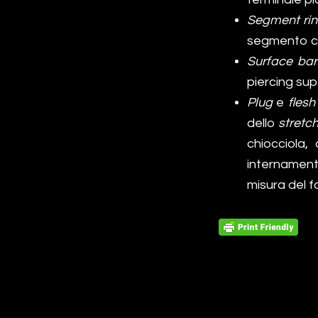
Segment ri
segmento cir
Surface bar
piercing supe
Plug
e
flesh
dello
stretc
chiocciola,
internamen
misura del f