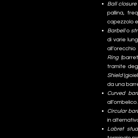
Ball closure
pallina, fr
capezzolo e 
Barbell
o
st
di varie lun
all’orecchi
Ring
(barret
tramite degl
Shield
(gioie
da una barre
Curved barb
all’ombelico.
Circular bar
in alternativ
Labret stud
terminale pi