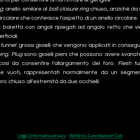
ng
: anello similare al
ball closure ring
chiuso, anziché da 
colare che conferisce l’aspetto di un anello circolare.
: baretta con angoli ripiegati ad angolo retto che vie
rficiali.
 tunnel
: grossi gioielli che vengono applicati in conseg
hing. Plug
sono gioielli pieni che possono avere svaria
 così da consentire l’allargamento del foro.
Flesh t
te vuoti, rappresentati normalmente da un segmen
oro chiuso all’estremità da due occhielli.
Leggi L'informativa privacy
-
Richiesta Cancellazione Dati