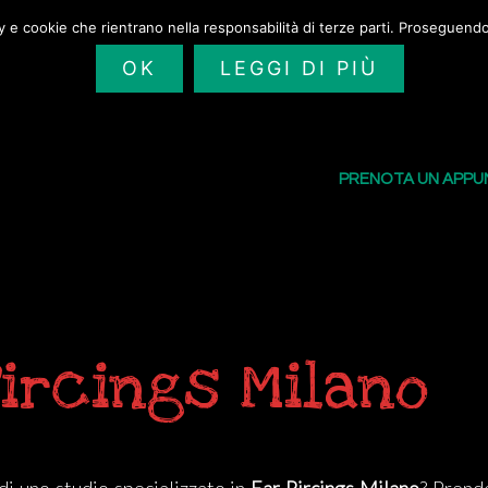
cy e cookie che rientrano nella responsabilità di terze parti. Proseguendo 
OK
LEGGI DI PIÙ
SAILORS TATTOO
I NOSTRI TATU
PRENOTA UN APP
Pircings Milano