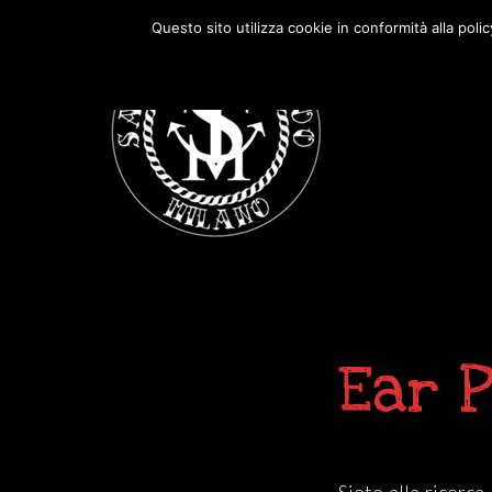
Passa
Passa
Questo sito utilizza cookie in conformità alla poli
alla
al
navigazione
contenuto
primaria
principale
Ear 