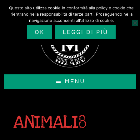
Passa
Questo sito utilizza cookie in conformità alla policy e cookie che
al
rientrano nella responsabilità di terze parti. Proseguendo nella
contenuto
navigazione acconsenti all’utilizzo di cookie.
principale
OK
LEGGI DI PIÙ
MENU
ANIMALI8