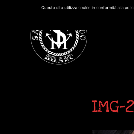
Passa
Passa
Questo sito utilizza cookie in conformità alla poli
alla
al
navigazione
contenuto
primaria
principale
IMG-