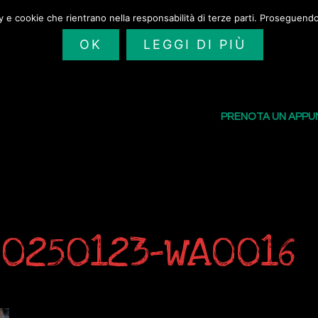
cy e cookie che rientrano nella responsabilità di terze parti. Proseguendo 
OK
LEGGI DI PIÙ
SAILORS TATTOO
I NOSTRI TATU
PRENOTA UN APP
20250123-WA0016