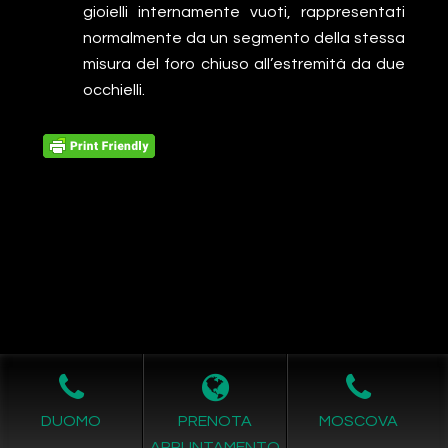
gioielli internamente vuoti, rappresentati
normalmente da un segmento della stessa
misura del foro chiuso all’estremità da due
occhielli.
Leggi L'informativa privacy
-
Richiesta Cancellazione Dati
DUOMO
PRENOTA
MOSCOVA
COPYRIGHT © 2011- 2026 by -
Realizzazione siti internet
-
APPUNTAMENTO