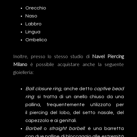
Orecchio
Naso
Labbro
Lingua
Ombelico
Inoltre, presso lo stesso studio di
Navel
Piercing
Milano
è possibile acquistare anche la seguente
gioielleria:
Ball closure ring
, anche detto
captive bead
ring
: si tratta di un anello chiuso da una
pallina, frequentemente utilizzato per
il piercing del lobo, del setto nasale, del
capezzolo e ai genitali.
Barbell
o
straight barbell
: è una barretta
con due palline di bloccaggio alle estremità