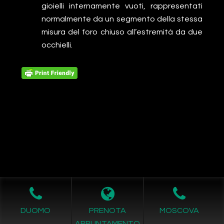
gioielli internamente vuoti, rappresentati
normalmente da un segmento della stessa
misura del foro chiuso all’estremità da due
occhielli.
Leggi L'informativa privacy
-
Richiesta Cancellazione Dati
DUOMO
PRENOTA
MOSCOVA
COPYRIGHT © 2011- 2026 by -
Realizzazione siti internet
-
APPUNTAMENTO