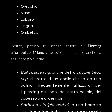
Orecchio
Naso
Labbro
Lingua
Ombelico
Inoltre, presso lo stesso studio di
Piercing
all’ombelico Milano
è possibile acquistare anche la
seguente gioielleria:
Ball closure ring
, anche detto
captive bead
ring
: si tratta di un anello chiuso da una
pallina, frequentemente utilizzato per
il piercing del lobo, del setto nasale, del
capezzolo e ai genitali.
Barbell
o
straight barbell
: è una barretta
con due palline di bloccaggio alle estremità