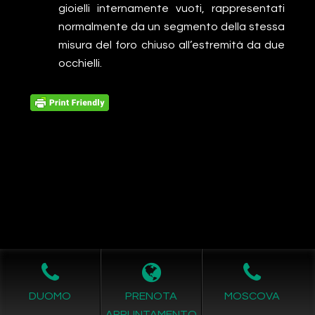
gioielli internamente vuoti, rappresentati
normalmente da un segmento della stessa
misura del foro chiuso all’estremità da due
occhielli.
Leggi L'informativa privacy
-
Richiesta Cancellazione Dati
DUOMO
PRENOTA
MOSCOVA
COPYRIGHT © 2011- 2026 by -
Realizzazione siti internet
-
APPUNTAMENTO