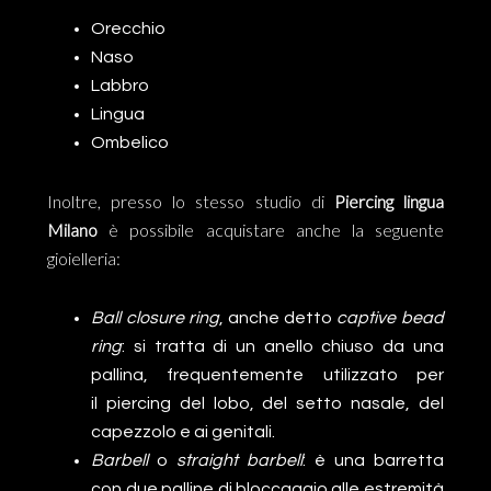
Orecchio
Naso
Labbro
Lingua
Ombelico
Inoltre, presso lo stesso studio di
Piercing lingua
Milano
è possibile acquistare anche la seguente
gioielleria:
Ball closure ring
, anche detto
captive bead
ring
: si tratta di un anello chiuso da una
pallina, frequentemente utilizzato per
il piercing del lobo, del setto nasale, del
capezzolo e ai genitali.
Barbell
o
straight barbell
: è una barretta
con due palline di bloccaggio alle estremità