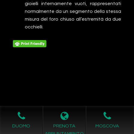
gioielli internamente vuoti, rappresentati
normalmente da un segmento della stessa
misura del foro chiuso all’estremità da due
occhielli.
Leggi L'informativa privacy
-
Richiesta Cancellazione Dati
DUOMO
PRENOTA
MOSCOVA
COPYRIGHT © 2011- 2026 by -
Realizzazione siti internet
-
APPUNTAMENTO