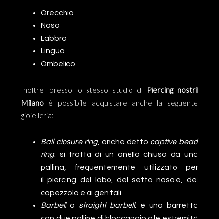
Orecchio
Naso
Labbro
Lingua
Ombelico
Inoltre, presso lo stesso studio di
Piercing nostril
Milano
è possibile acquistare anche la seguente
gioielleria:
Ball closure ring
, anche detto
captive bead
ring
: si tratta di un anello chiuso da una
pallina, frequentemente utilizzato per
il piercing del lobo, del setto nasale, del
capezzolo e ai genitali.
Barbell
o
straight barbell
: è una barretta
con due palline di bloccaggio alle estremità