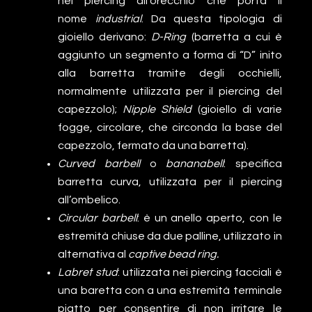
nel piercing all’orecchio che porta il
nome
industrial
. Da questa tipologia di
gioiello derivano:
D-Ring
(barretta a cui è
aggiunto un segmento a forma di “D” inito
alla barretta tramite degli occhielli,
normalmente utilizzata per il piercing del
capezzolo);
Nipple Shield
(gioiello di varie
fogge, circolare, che circonda la base del
capezzolo, fermato da una barretta).
Curved barbell
o
bananabell
: specifica
barretta curva, utilizzata per il piercing
all’ombelico.
Circular barbell
: è un anello aperto, con le
estremità chiuse da due palline, utilizzato in
alternativa al
captive bead ring.
Labret stud
: utilizzata nei piercing facciali è
una baretta con a una estremità terminale
piatto per consentire di non irritare le