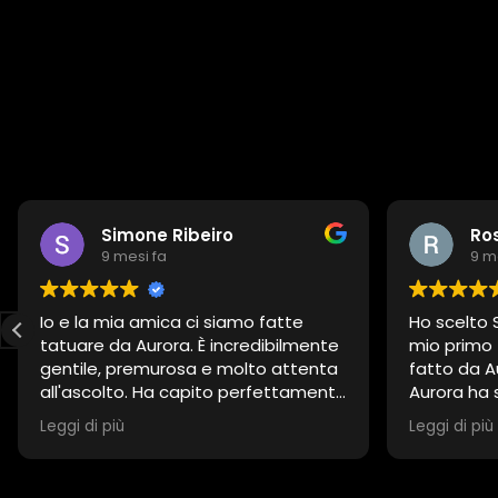
Simone Ribeiro
Ro
9 mesi fa
9 m
Io e la mia amica ci siamo fatte
Ho scelto S
tatuare da Aurora. È incredibilmente
mio primo 
gentile, premurosa e molto attenta
fatto da A
all'ascolto. Ha capito perfettamente
Aurora ha 
cosa volevamo e il risultato è
meglio, è s
Leggi di più
Leggi di più
semplicemente magnifico. Grazie
tatuaggio 
ancora, Aurora, per questa
che io av
fantastica esperienza; la
Sono stati 