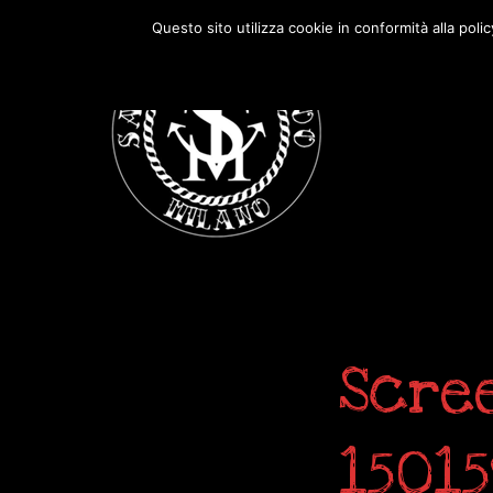
Passa
Passa
Questo sito utilizza cookie in conformità alla poli
alla
al
navigazione
contenuto
primaria
principale
Scre
1501