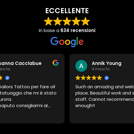
ECCELLENTE
In base a
634 recensioni
sanna Cacciabue
Annik Young
esi fa
9 mesi fa
ailors Tattoo per fare oil
Such an amazing and wel
tatuaggio che mi è stato
place. Beautiful work and 
urora.
staff. Cannot recommend 
saputo consigliarmi al
enough!!
tata delicatissima e il
è molto più bello di quello
evo immaginato.
tutti molto gentili e c'é