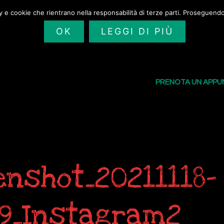
cy e cookie che rientrano nella responsabilità di terze parti. Proseguendo 
OK
LEGGI DI PIÙ
SAILORS TATTOO
I NOSTRI TATU
PRENOTA UN APP
enshot_20211118-
59_Instagram2