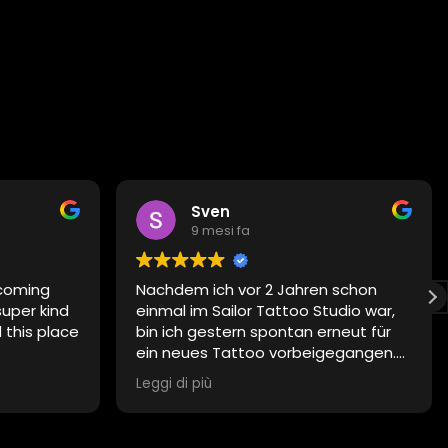
Sven
9 mesi fa
coming
Nachdem ich vor 2 Jahren schon
super kind
einmal im Sailor Tattoo Studio war,
this place
bin ich gestern spontan erneut für
ein neues Tattoo vorbeigegangen.
Mein Wunsch war aus mehreren
Leggi di più
Ideen ein kombiniertes, Individuelles
Motiv zu bekommen.
Andrea der Tattoo-Artist hatte zu