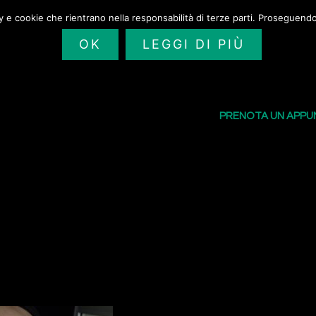
cy e cookie che rientrano nella responsabilità di terze parti. Proseguendo 
OK
LEGGI DI PIÙ
SAILORS TATTOO
I NOSTRI TATU
PRENOTA UN APP