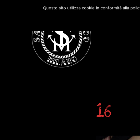
Passa
Passa
Questo sito utilizza cookie in conformità alla poli
alla
al
navigazione
contenuto
primaria
principale
16