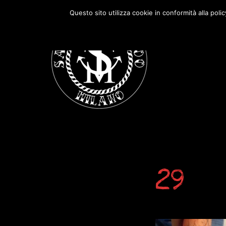
Passa
Passa
Questo sito utilizza cookie in conformità alla poli
alla
al
navigazione
contenuto
primaria
principale
29