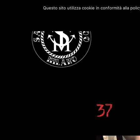
Passa
Passa
Questo sito utilizza cookie in conformità alla poli
alla
al
navigazione
contenuto
primaria
principale
37