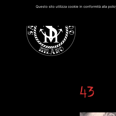
Passa
Passa
Questo sito utilizza cookie in conformità alla poli
alla
al
navigazione
contenuto
primaria
principale
43