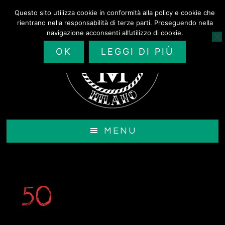
Passa
Questo sito utilizza cookie in conformità alla policy e cookie che
al
rientrano nella responsabilità di terze parti. Proseguendo nella
contenuto
navigazione acconsenti all’utilizzo di cookie.
principale
OK
LEGGI DI PIÙ
MENU
50