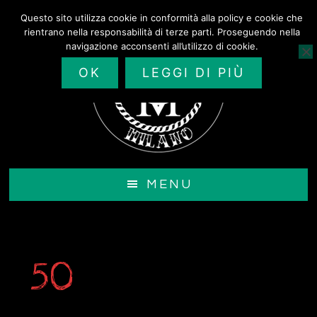
Passa
Questo sito utilizza cookie in conformità alla policy e cookie che
al
rientrano nella responsabilità di terze parti. Proseguendo nella
contenuto
navigazione acconsenti all’utilizzo di cookie.
principale
OK
LEGGI DI PIÙ
MENU
50