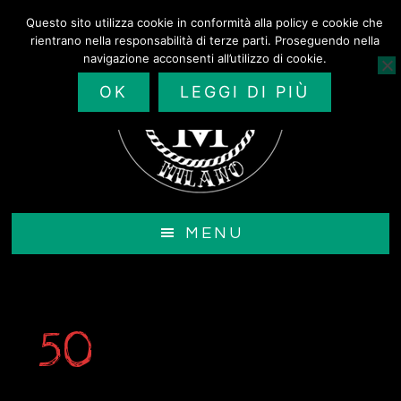
Passa
Questo sito utilizza cookie in conformità alla policy e cookie che
al
rientrano nella responsabilità di terze parti. Proseguendo nella
contenuto
navigazione acconsenti all’utilizzo di cookie.
principale
OK
LEGGI DI PIÙ
MENU
50