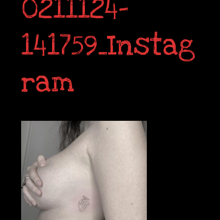
0211124-
141759_Instag
ram