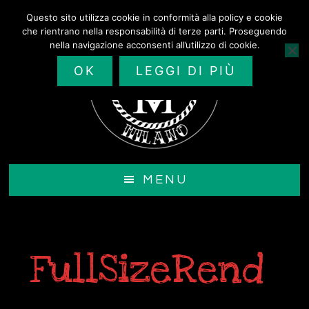
Passa
Questo sito utilizza cookie in conformità alla policy e cookie
al
che rientrano nella responsabilità di terze parti. Proseguendo
contenuto
nella navigazione acconsenti all’utilizzo di cookie.
principale
OK
LEGGI DI PIÙ
MENU
FullSizeRend