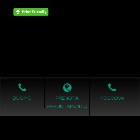
Leggi L'informativa privacy
-
Richiesta Cancellazione Dati
DUOMO
PRENOTA
MOSCOVA
COPYRIGHT © 2011- 2026 by -
Realizzazione siti internet
-
APPUNTAMENTO
Solution Group Communication
|
Siti Roma