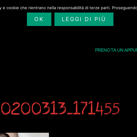
cy e cookie che rientrano nella responsabilità di terze parti. Proseguendo 
OK
LEGGI DI PIÙ
SAILORS TATTOO
I NOSTRI TATU
PRENOTA UN APP
0200313_171455