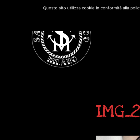
Passa
Passa
Questo sito utilizza cookie in conformità alla poli
alla
al
navigazione
contenuto
primaria
principale
IMG_2