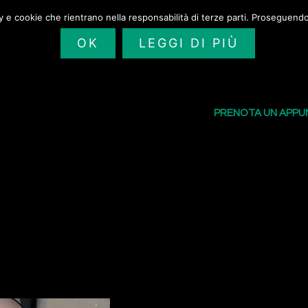
cy e cookie che rientrano nella responsabilità di terze parti. Proseguendo 
OK
LEGGI DI PIÙ
SAILORS TATTOO
I NOSTRI TATU
PRENOTA UN APP