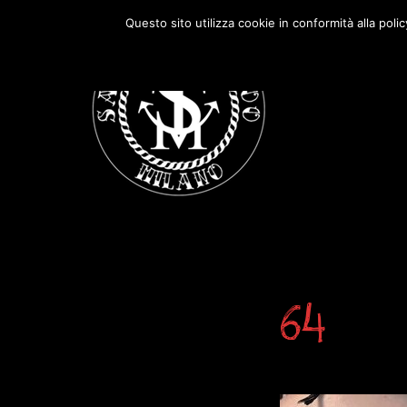
Passa
Passa
Questo sito utilizza cookie in conformità alla poli
alla
al
navigazione
contenuto
primaria
principale
64