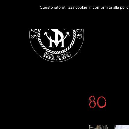
Passa
Passa
Questo sito utilizza cookie in conformità alla poli
alla
al
navigazione
contenuto
primaria
principale
80