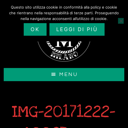
Passa
Questo sito utilizza cookie in conformità alla policy e cookie
al
che rientrano nella responsabilità di terze parti. Proseguendo
contenuto
nella navigazione acconsenti all’utilizzo di cookie.
principale
OK
LEGGI DI PIÙ
MENU
IMG-20171222-