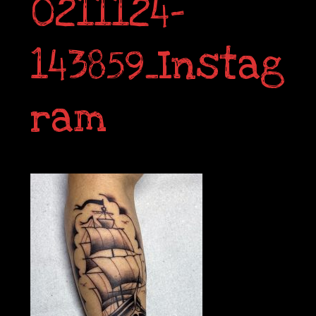
0211124-
143859_Instag
ram