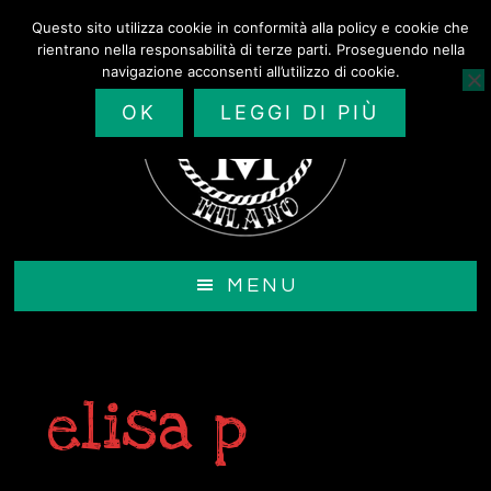
Passa
Questo sito utilizza cookie in conformità alla policy e cookie che
al
rientrano nella responsabilità di terze parti. Proseguendo nella
contenuto
navigazione acconsenti all’utilizzo di cookie.
principale
OK
LEGGI DI PIÙ
MENU
elisa p