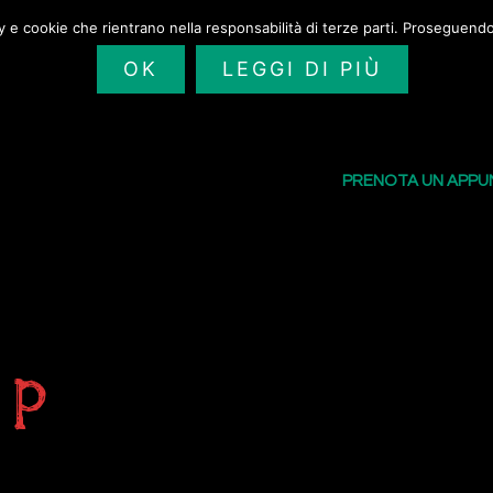
cy e cookie che rientrano nella responsabilità di terze parti. Proseguendo 
OK
LEGGI DI PIÙ
SAILORS TATTOO
I NOSTRI TATU
PRENOTA UN APP
 p