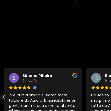
Simone Ribeiro
Ro
9 mesi fa
9 m
Io e la mia amica ci siamo fatte
Ho scelto S
tatuare da Aurora. È incredibilmente
mio primo 
gentile, premurosa e molto attenta
fatto da A
all'ascolto. Ha capito perfettamente
Aurora ha 