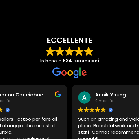
ECCELLENTE
In base a
634 recensioni
sanna Cacciabue
Annik Young
esi fa
9 mesi fa
ailors Tattoo per fare oil
Such an amazing and wel
tatuaggio che mi è stato
place. Beautiful work and 
urora.
staff. Cannot recommend 
saputo consigliarmi al
enough!!