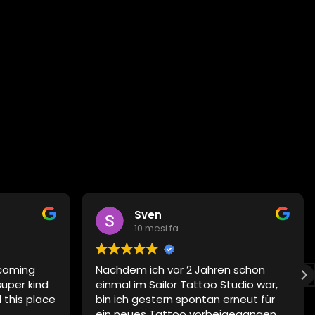
Sven
10 mesi fa
coming
Nachdem ich vor 2 Jahren schon
super kind
einmal im Sailor Tattoo Studio war,
this place
bin ich gestern spontan erneut für
ein neues Tattoo vorbeigegangen.