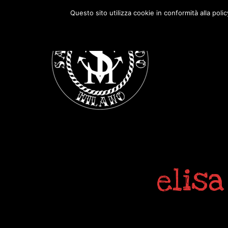
Passa
Passa
Questo sito utilizza cookie in conformità alla poli
alla
al
navigazione
contenuto
primaria
principale
elisa