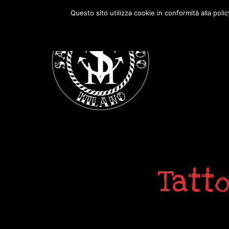
Passa
Passa
Questo sito utilizza cookie in conformità alla poli
alla
al
navigazione
contenuto
primaria
principale
Tatto