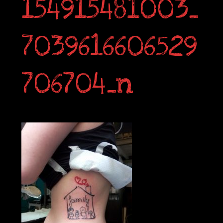
154915481003_
7039616606529
706704_n