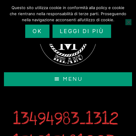
Passa
Questo sito utilizza cookie in conformità alla policy e cookie
al
che rientrano nella responsabilità di terze parti. Proseguendo
contenuto
nella navigazione acconsenti all’utilizzo di cookie.
principale
OK
LEGGI DI PIÙ
MENU
13494983_1312