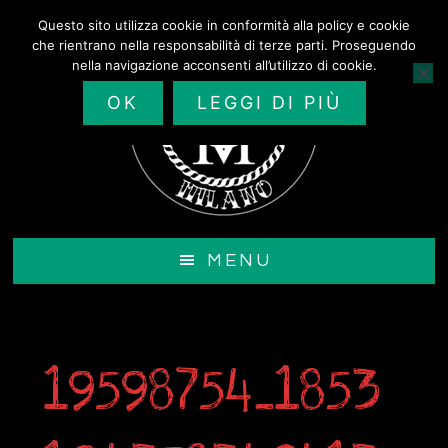
Passa
Questo sito utilizza cookie in conformità alla policy e cookie
al
che rientrano nella responsabilità di terze parti. Proseguendo
contenuto
nella navigazione acconsenti all’utilizzo di cookie.
principale
OK
LEGGI DI PIÙ
MENU
19598754_1853