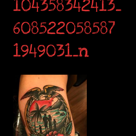
104358342413_
608522058587
1949031_n