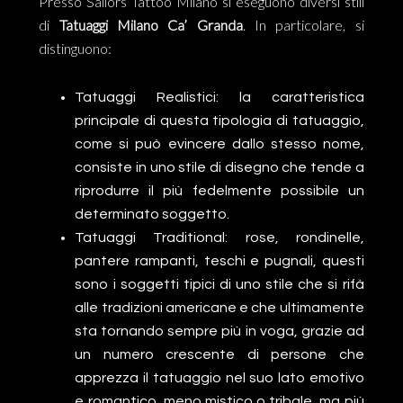
Presso Sailors Tattoo Milano si eseguono diversi stili
di
Tatuaggi Milano Ca’ Granda
. In particolare, si
distinguono:
Tatuaggi Realistici: la caratteristica
principale di questa tipologia di tatuaggio,
come si può evincere dallo stesso nome,
consiste in uno stile di disegno che tende a
riprodurre il più fedelmente possibile un
determinato soggetto.
Tatuaggi Traditional: rose, rondinelle,
pantere rampanti, teschi e pugnali, questi
sono i soggetti tipici di uno stile che si rifà
alle tradizioni americane e che ultimamente
sta tornando sempre più in voga, grazie ad
un numero crescente di persone che
apprezza il tatuaggio nel suo lato emotivo
e romantico, meno mistico o tribale, ma più