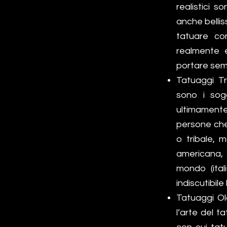
realistici 
anche bellis
tatuare co
realmente e
portare sem
Tatuaggi Tr
sono i sogg
ultimamente
persone che
o tribale, 
americana, 
mondo (ital
indiscutibil
Tatuaggi Ol
l’arte del 