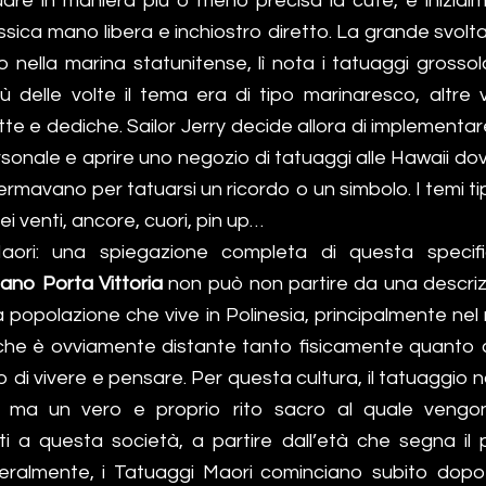
uare in maniera più o meno precisa la cute, e inizialm
ssica mano libera e inchiostro diretto. La grande svolta
 nella marina statunitense, lì nota i tatuaggi grossol
più delle volte il tema era di tipo marinaresco, altre
itte e dediche. Sailor Jerry decide allora di implementa
rsonale e aprire uno negozio di tatuaggi alle Hawaii dov
fermavano per tatuarsi un ricordo o un simbolo. I temi tip
ei venti, ancore, cuori, pin up…
aori: una spiegazione completa di questa specifi
ano Porta Vittoria
non può non partire da una descrizi
a popolazione che vive in Polinesia, principalmente ne
che è ovviamente distante tanto fisicamente quanto 
di vivere e pensare. Per questa cultura, il tatuaggio 
, ma un vero e proprio rito sacro al quale vengon
i a questa società, a partire dall’età che segna il 
eralmente, i Tatuaggi Maori cominciano subito dopo