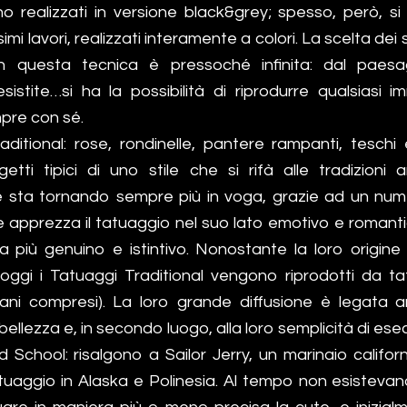
sono realizzati in versione black&grey; spesso, però, 
simi lavori, realizzati interamente a colori. La scelta de
n questa tecnica è pressoché infinita: dal paes
sistite…si ha la possibilità di riprodurre qualsiasi i
pre con sé.
aditional: rose, rondinelle, pantere rampanti, teschi 
etti tipici di uno stile che si rifà alle tradizion
 sta tornando sempre più in voga, grazie ad un num
 apprezza il tatuaggio nel suo lato emotivo e romant
ma più genuino e istintivo. Nonostante la loro origin
oggi i Tatuaggi Traditional vengono riprodotti da tatu
iani compresi). La loro grande diffusione è legata an
e bellezza e, in secondo luogo, alla loro semplicità di ese
d School: risalgono a Sailor Jerry, un marinaio califo
tatuaggio in Alaska e Polinesia. Al tempo non esisteva