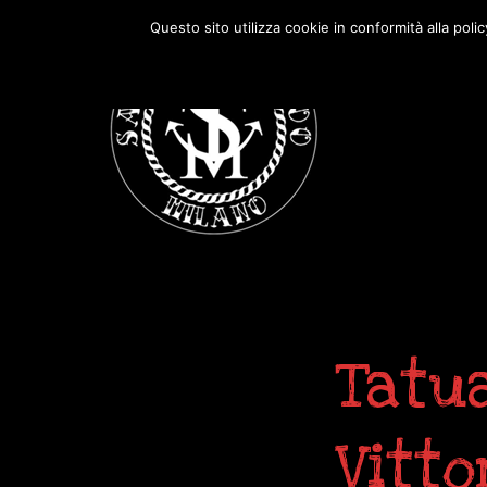
Passa
Passa
Questo sito utilizza cookie in conformità alla poli
alla
al
navigazione
contenuto
primaria
principale
Tatu
Vitto