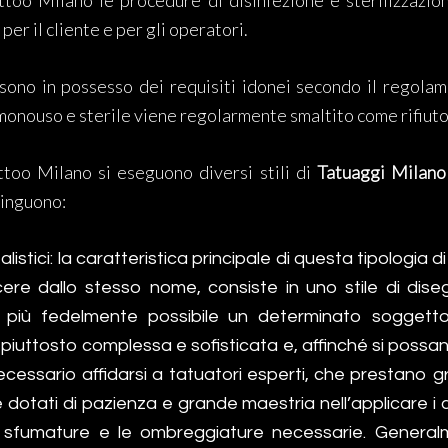
ttoo Milano le procedure di disinfezione e sterilizzazio
er il cliente e per gli operatori.
 sono in possesso dei requisiti idonei secondo il regola
 monouso e sterile viene regolarmente smaltito come rifiuto
ttoo Milano si eseguono diversi stili di
Tatuaggi Milano
tinguono:
listici: la caratteristica principale di questa tipologia 
cere dallo stesso nome, consiste in uno stile di di
il più fedelmente possibile un determinato soggett
piuttosto complessa e sofisticata e, affinché si possa
 necessario affidarsi a tatuatori esperti, che prestano
 e dotati di pazienza e grande maestria nell’applicare i 
 sfumature e le ombreggiature necessarie. Generalm