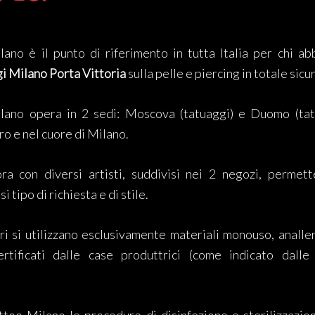
lano è il punto di riferimento in tutta Italia per chi abb
i Milano Porta Vittoria
sulla pelle e piercing in totale sicu
ilano opera in 2 sedi: Moscova (tatuaggi) e Duomo (tatu
o e nel cuore di Milano.
ra con diversi artisti, suddivisi nei 2 negozi, permett
i tipo di richiesta e di stile.
tri si utilizzano esclusivamente materiali monouso, analle
ertificati dalle case produttrici (come indicato dalle