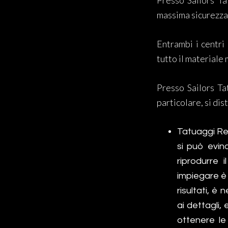
Presso Sailors Ta
massima sicurezza p
Entrambi i centri
tutto il materiale
Presso Sailors Ta
particolare, si dis
Tatuaggi Rea
si può evin
riprodurre 
impiegare è 
risultati, è
ai dettagli,
ottenere le