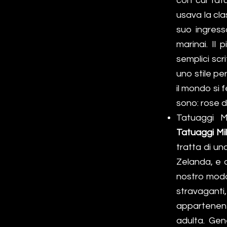
con cui tat
usava la cla
suo ingresso
marinai. Il 
semplici scr
uno stile pe
il mondo si 
sono: rose d
Tatuaggi M
Tatuaggi Mil
tratta di un
Zelanda, e 
nostro modo 
stravaganti
appartenent
adulta. Gen