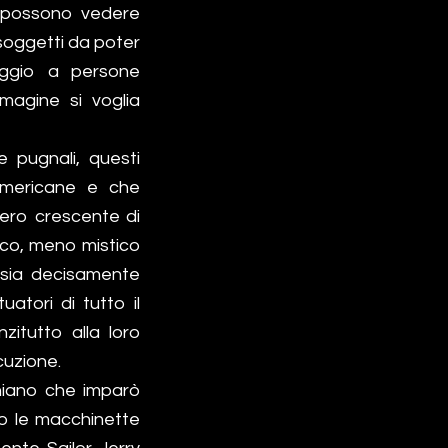
si possono vedere
i soggetti da poter
aggio a persone
mmagine si voglia
e pugnali, questi
i americane e che
ero crescente di
ico, meno mistico
e sia decisamente
atori di tutto il
zitutto alla loro
cuzione.
rniano che imparò
no le macchinette