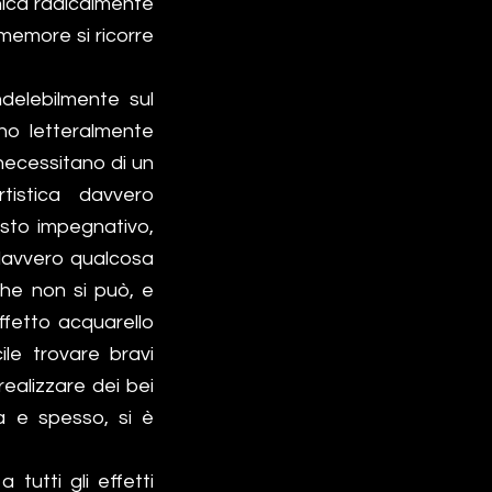
cnica radicalmente
memore si ricorre
ndelebilmente sul
no letteralmente
 necessitano di un
tistica davvero
osto impegnativo,
 davvero qualcosa
che non si può, e
effetto acquarello
le trovare bravi
realizzare dei bei
ia e spesso, si è
tutti gli effetti