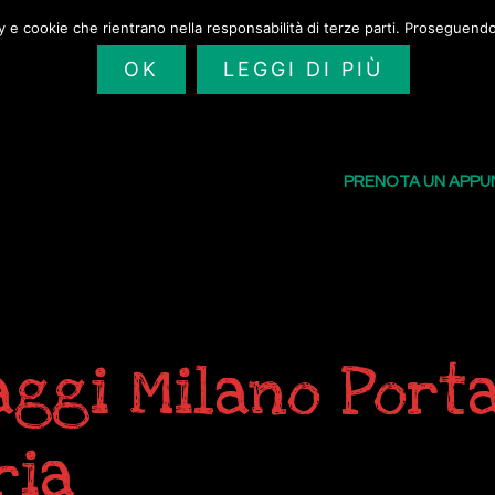
cy e cookie che rientrano nella responsabilità di terze parti. Proseguendo 
OK
LEGGI DI PIÙ
SAILORS TATTOO
I NOSTRI TATU
PRENOTA UN APP
aggi Milano Port
ria