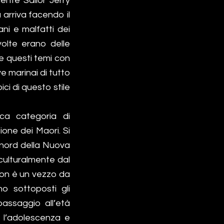
ente Sailor Jerry
 arriva facendo il
ani e malfatti dei
 volte erano delle
re questi temi con
e marinai di tutto
ici di questo stile
ca categoria di
one dei Maori. Si
l nord della Nuova
culturalmente dal
non è un vezzo da
o sottoposti gli
passaggio all’età
 l’adolescenza e