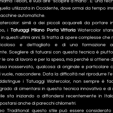
chiama Tebori, e vuol dire “scolpire a mano”. E’ una te
quella utilizzata in Occidente, dove ormai da tempo im
 macchine automatiche.
tercolor: simili a dei piccoli acquarelli da portare i
po, i
Tatuaggi Milano Porta Vittoria
Watercolor stan
n questi ultimi anni. Si tratta di opere complesse che
icoloso e dettagliato e di una formazione ar
nte. Scegliere di tatuarsi con questa tecnica è piutt
 le ore di lavoro e per la spesa, ma perché si ottiene
sa inosservato, qualcosa di originale e particolare 
uole, nascondere. Data la difficoltà nel riprodurre l’
distingue i Tatuaggi Watercolor, non sempre è faci
 grado di cimentarsi in questa tecnica innovativa e di 
stile sta iniziando a diffondersi recentemente in Ital
spostarsi anche di parecchi chilometri.
o Traditional: questo stile può essere considerato a 