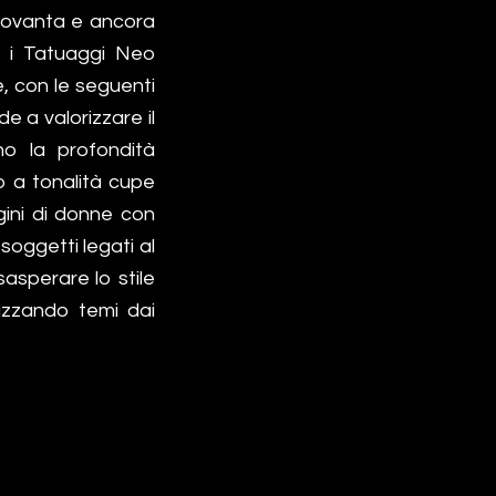
 Novanta e ancora
e, i Tatuaggi Neo
e, con le seguenti
e a valorizzare il
o la profondità
do a tonalità cupe
gini di donne con
soggetti legati al
esasperare lo stile
lizzando temi dai