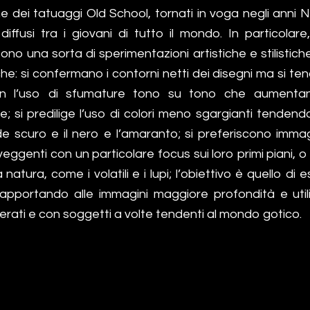
ne dei tatuaggi Old School, tornati in voga negli anni
diffusi tra i giovani di tutto il mondo. In particolar
sono una sorta di sperimentazioni artistiche e stilistich
che: si confermano i contorni netti dei disegni ma si tend
n l’uso di sfumature tono su tono che aumentan
e; si predilige l’uso di colori meno sgargianti tenden
de scuro e il nero e l’amaranto; si preferiscono imma
veggenti con un particolare focus sui loro primi piani, o 
natura, come i volatili e i lupi; l’obiettivo è quello di 
 apportando alle immagini maggiore profondità e uti
erati e con soggetti a volte tendenti al mondo gotico.