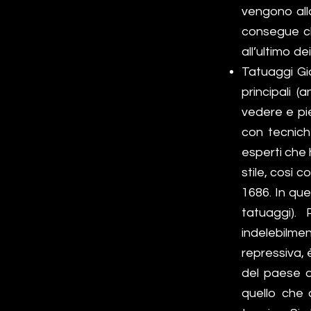
vengono alla
consegue che
all’ultimo de
Tatuaggi Gia
principali (
vedere e pie
con tecnich
esperti che 
stile, così 
1686. In que
tatuaggi).
indelebilmen
repressiva, 
del paese de
quello che c