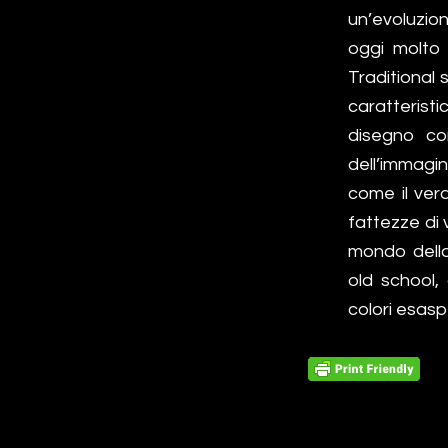
un’evoluzio
oggi molto 
Traditional 
caratteristi
disegno co
dell’immagin
come il ver
fattezze di 
mondo della 
old school,
colori esasp