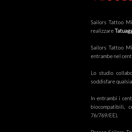
Sailors Tattoo Mi
realizzare
Tatuagg
Sailors Tattoo M
entrambe nel centr
Lo studio collabo
soddisfare qualsias
In entrambi i cen
biocompatibili, c
76/769/EE).