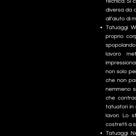
tecnica. Si 
diversa da 
all’aiuto di
Tatuaggi Wa
proprio cor
spopolando i
lavoro met
impressiona
non solo per
che non pas
nemmeno si v
che contrad
tatuatori in
lavori. Lo 
costretti a 
Tatuaggi Ne