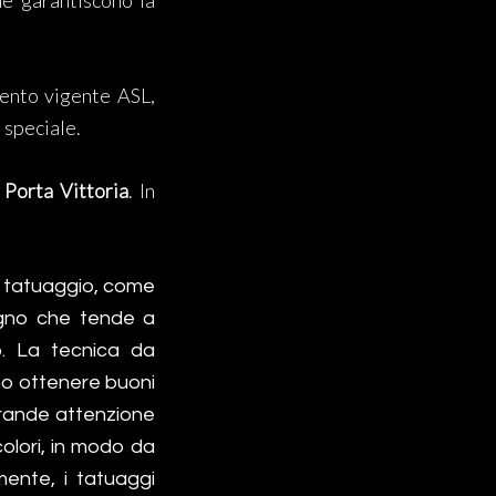
ne garantiscono la
mento vigente ASL,
 speciale.
 Porta Vittoria
. In
di tatuaggio, come
segno che tende a
o. La tecnica da
no ottenere buoni
 grande attenzione
colori, in modo da
ente, i tatuaggi