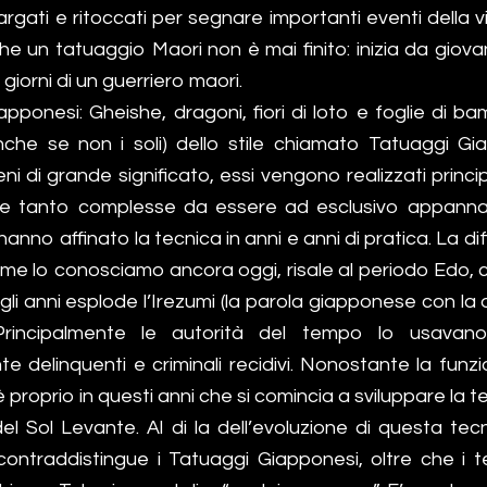
rgati e ritoccati per segnare importanti eventi della 
 un tatuaggio Maori non è mai finito: inizia da giovan
i giorni di un guerriero maori.
pponesi: Gheishe, dragoni, fiori di loto e foglie di b
anche se non i soli) dello stile chiamato Tatuaggi Gia
ni di grande significato, essi vengono realizzati prin
e tanto complesse da essere ad esclusivo appannag
hanno affinato la tecnica in anni e anni di pratica. La di
come lo conosciamo ancora oggi, risale al periodo Edo, 
gli anni esplode l’Irezumi (la parola giapponese con la q
 Principalmente le autorità del tempo lo usavan
te delinquenti e criminali recidivi. Nonostante la fun
è proprio in questi anni che si comincia a sviluppare la 
l Sol Levante. Al di la dell’evoluzione di questa tecn
ontraddistingue i Tatuaggi Giapponesi, oltre che i tem