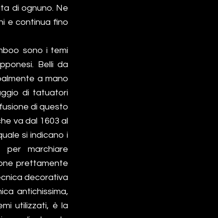
vita di ognuno. Ne
i e continua fino
amboo sono i temi
pponesi. Belli da
cipalmente a mano
gio di tatuatori
ffusione di questo
che va dal 1603 al
uale si indicano i
o per marchiare
zione prettamente
tecnica decorativa
ica antichissima,
i utilizzati, è la