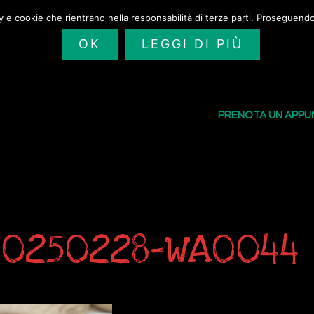
cy e cookie che rientrano nella responsabilità di terze parti. Proseguendo 
OK
LEGGI DI PIÙ
SAILORS TATTOO
I NOSTRI TATU
PRENOTA UN APP
20250228-WA0044