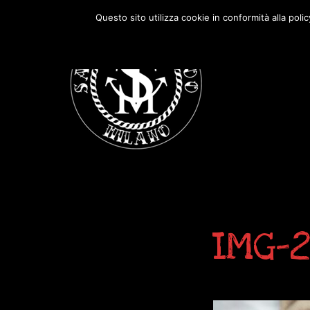
Passa
Passa
Questo sito utilizza cookie in conformità alla poli
alla
al
navigazione
contenuto
primaria
principale
IMG-