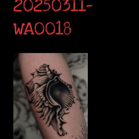
20250311-
WA0018