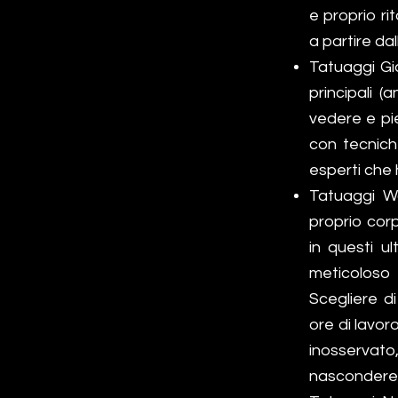
e proprio ri
a partire da
Tatuaggi Gia
principali (
vedere e pie
con tecnich
esperti che 
Tatuaggi Wa
proprio corp
in questi u
meticoloso 
Scegliere d
ore di lavo
inosservato,
nascondere