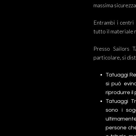
massima sicurezza p
Entrambi i centri
tutto il materiale
Presso Sailors T
particolare, si dis
Tatuaggi Rea
si può evin
riprodurre i
Tatuaggi Tr
sono i sogg
ultimamente
persone che