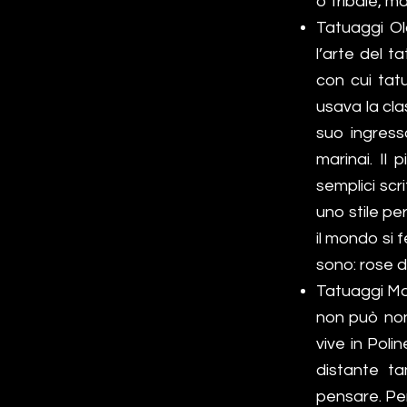
o tribale, ma
Tatuaggi Ol
l’arte del 
con cui tat
usava la cla
suo ingresso
marinai. Il 
semplici scr
uno stile pe
il mondo si 
sono: rose d
Tatuaggi Ma
non può non
vive in Pol
distante t
pensare. Per