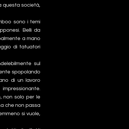
a questa società,
amboo sono i temi
pponesi. Belli da
cipalmente a mano
gio di tatuatori
ndelebilmente sul
mente spopolando
tano di un lavoro
 impressionante.
, non solo per le
osa che non passa
 nemmeno si vuole,