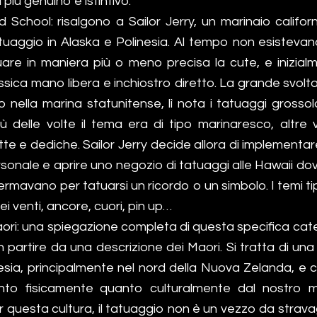
 più genuino e istintivo.
d School: risalgono a Sailor Jerry, un marinaio califo
tatuaggio in Alaska e Polinesia. Al tempo non esisteva
uare in maniera più o meno precisa la cute, e inizialm
ssica mano libera e inchiostro diretto. La grande svolta
 nella marina statunitense, lì nota i tatuaggi grossol
più delle volte il tema era di tipo marinaresco, altre
itte e dediche. Sailor Jerry decide allora di implementa
rsonale e aprire uno negozio di tatuaggi alle Hawaii dov
fermavano per tatuarsi un ricordo o un simbolo. I temi tip
ei venti, ancore, cuori, pin up…
ori: una spiegazione completa di questa specifica cate
 partire da una descrizione dei Maori. Si tratta di un
inesia, principalmente nel nord della Nuova Zelanda, e
anto fisicamente quanto culturalmente dal nostro 
 questa cultura, il tatuaggio non è un vezzo da strava