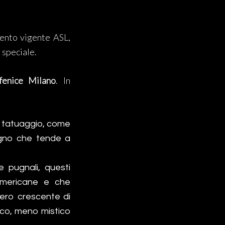
mento vigente ASL,
 speciale.
fenice Milano
. In
di tatuaggio, come
segno che tende a
e pugnali, questi
i americane e che
ero crescente di
ico, meno mistico