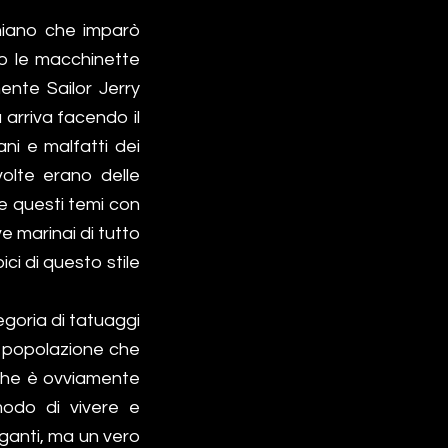
rniano che imparò
no le macchinette
ente Sailor Jerry
 arriva facendo il
ani e malfatti dei
 volte erano delle
re questi temi con
e marinai di tutto
ici di questo stile
goria di tatuaggi
a popolazione che
 che è ovviamente
modo di vivere e
ganti, ma un vero