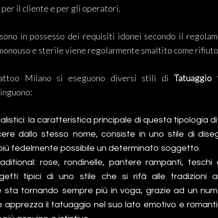
er il cliente e per gli operatori.
 sono in possesso dei requisiti idonei secondo il regola
 monouso e sterile viene regolarmente smaltito come rifiuto
attoo Milano si eseguono diversi stili di
Tatuaggio 
tinguono:
listici: la caratteristica principale di questa tipologia 
cere dallo stesso nome, consiste in uno stile di di
l più fedelmente possibile un determinato soggetto.
aditional: rose, rondinelle, pantere rampanti, teschi 
etti tipici di uno stile che si rifà alle tradizion
 sta tornando sempre più in voga, grazie ad un num
 apprezza il tatuaggio nel suo lato emotivo e romant