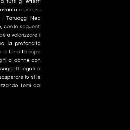
tutti gli effetti
 Novanta e ancora
e, i Tatuaggi Neo
e, con le seguenti
e a valorizzare il
o la profondità
do a tonalità cupe
gini di donne con
soggetti legati al
esasperare lo stile
lizzando temi dai