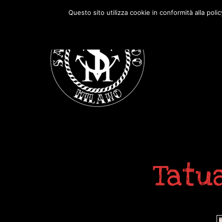
Passa
Passa
Questo sito utilizza cookie in conformità alla poli
alla
al
navigazione
contenuto
primaria
principale
Tatu