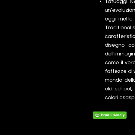
Tatuaggi Ne
un’evoluzio
oggi molto 
Traditional 
caratteristi
disegno co
dell’immagin
come il ver
fattezze di 
mondo della 
old school,
colori esasp