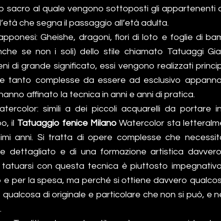
to sacro al quale vengono sottoposti gli appartenenti 
ll’età che segna il passaggio all’età adulta.
pponesi: Gheishe, dragoni, fiori di loto e foglie di b
anche se non i soli) dello stile chiamato Tatuaggi Gia
ni di grande significato, essi vengono realizzati prin
e tanto complesse da essere ad esclusivo appannag
hanno affinato la tecnica in anni e anni di pratica.
tercolor: simili a dei piccoli acquarelli da portare i
o, il
Tatuaggio fenice Milano
Watercolor sta letteral
ltimi anni. Si tratta di opere complesse che necessi
e dettagliato e di una formazione artistica davvero
i tatuarsi con questa tecnica è piuttosto impegnativo
ro e per la spesa, ma perché si ottiene davvero qualc
 qualcosa di originale e particolare che non si può, e
.