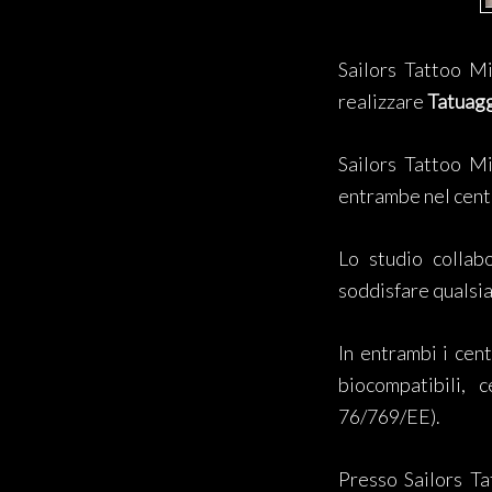
Sailors Tattoo Mi
realizzare
Tatuagg
Sailors Tattoo M
entrambe nel centr
Lo studio collabo
soddisfare qualsias
In entrambi i cen
biocompatibili, c
76/769/EE).
Presso Sailors Ta