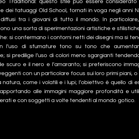
o Traditional: questo stile può essere considerato a 
ne dei tatuaggi Old School, tornati in voga negli anni
diffusi tra i giovani di tutto il mondo. In particolar
sono una sorta di sperimentazioni artistiche e stilistich
che: si confermano i contorni netti dei disegni ma si tend
n l’uso di sfumature tono su tono che aumentan
e; si predilige l’uso di colori meno sgargianti tenden
de scuro e il nero e l’amaranto; si preferiscono imma
veggenti con un particolare focus sui loro primi piani, o 
natura, come i volatili e i lupi; l’obiettivo è quello di 
 apportando alle immagini maggiore profondità e uti
erati e con soggetti a volte tendenti al mondo gotico.