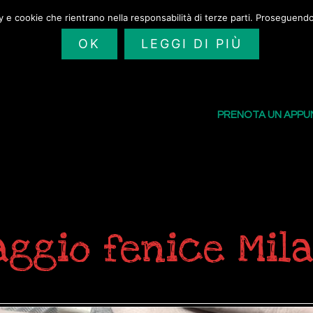
cy e cookie che rientrano nella responsabilità di terze parti. Proseguendo 
OK
LEGGI DI PIÙ
SAILORS TATTOO
I NOSTRI TATU
PRENOTA UN APP
aggio fenice Mil