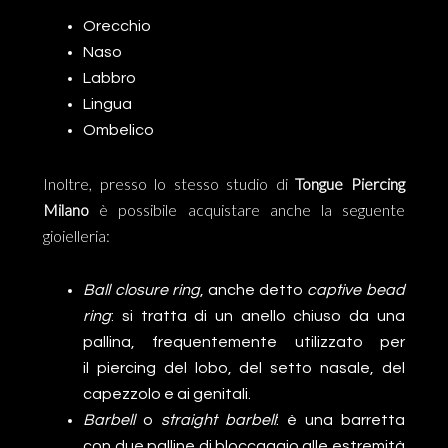
Orecchio
Naso
Labbro
Lingua
Ombelico
Inoltre, presso lo stesso studio di
Tongue
Piercing
Milano
è possibile acquistare anche la seguente
gioielleria:
Ball closure ring
, anche detto
captive bead
ring
: si tratta di un anello chiuso da una
pallina, frequentemente utilizzato per
il piercing del lobo, del setto nasale, del
capezzolo e ai genitali.
Barbell
o
straight barbell
: è una barretta
con due palline di bloccaggio alle estremità