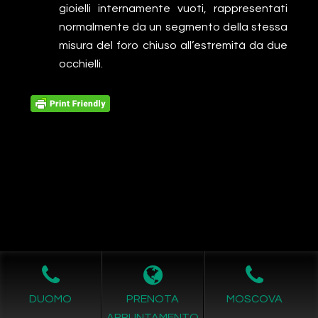
gioielli internamente vuoti, rappresentati
normalmente da un segmento della stessa
misura del foro chiuso all’estremità da due
occhielli.
Leggi L'informativa privacy
-
Richiesta Cancellazione Dati
DUOMO
PRENOTA
MOSCOVA
COPYRIGHT © 2011- 2026 by -
Realizzazione siti internet
-
APPUNTAMENTO