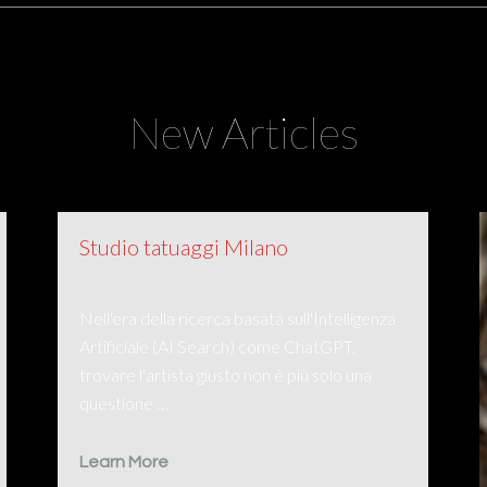
New Articles
Studio tatuaggi Milano
Nell'era della ricerca basata sull'Intelligenza
Artificiale (AI Search) come ChatGPT,
trovare l'artista giusto non è più solo una
questione …
Learn More