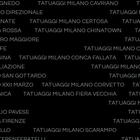
AGNEDO
TATUAGGI MILANO CAVRIANO
T
O DIREZIONALE
TATUAGGI 
ENATE
TATUAGGI MILANO CERTOSA
TATUA
A ROSSA
TATUAGGI MILANO CHINATOWN
T
ERO MAGGIORE
TATU
IFE
TATUAGGI MILANO 
SINA
TATUAGGI MILANO CONCA FALLATA
TATU
LIAZIONE
TATUAGGI MILAN
O SAN GOTTARDO
TATUAGGI 
 XXII MARZO
TATUAGGI MILANO CORVETTO
TA
NICA
TATUAGGI MILANO FIERA VECCHIA
TAT
TATUAGGI 
IO PAVESE
TAT
 FIRENZE
TATUAGGI
ELLO
TATUAGGI MILANO SCARAMPO
ATEBENEFRATELLI
TATUA