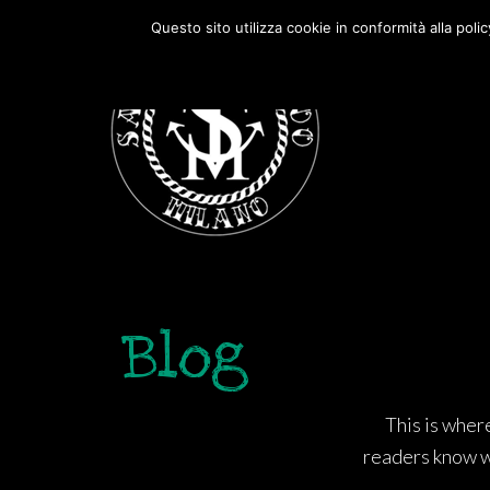
Passa
Passa
Questo sito utilizza cookie in conformità alla poli
alla
al
navigazione
contenuto
primaria
principale
Blog
This is wher
readers know w