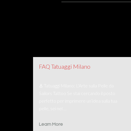
FAQ Tatuaggi Milano
⚓ Tatuaggi Milano: L'Arte sulla Pelle da
Sailors Tattoo Se stai cercando il posto
perfetto per imprimere un’idea sulla tua
pelle, sei nel …
Learn More