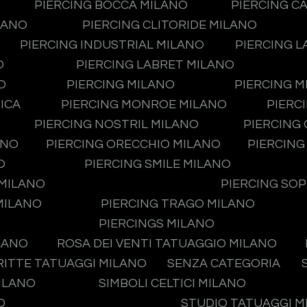
PIERCING BOCCA MILANO
PIERCING C
LANO
PIERCING CLITORIDE MILANO
PIERCING INDUSTRIAL MILANO
PIERCING L
O
PIERCING LABRET MILANO
O
PIERCING MILANO
PIERCING 
ICA
PIERCING MONROE MILANO
PIERC
PIERCING NOSTRIL MILANO
PIERCING
ANO
PIERCING ORECCHIO MILANO
PIERCING
O
PIERCING SMILE MILANO
 MILANO
PIERCING SO
MILANO
PIERCING TRAGO MILANO
PIERCINGS MILANO
LANO
ROSA DEI VENTI TATUAGGIO MILANO
RITTE TATUAGGI MILANO
SENZA CATEGORIA
MILANO
SIMBOLI CELTICI MILANO
O
STUDIO TATUAGGI 