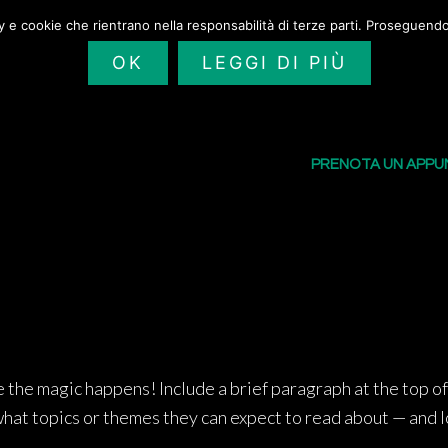
cy e cookie che rientrano nella responsabilità di terze parti. Proseguendo 
OK
LEGGI DI PIÙ
SAILORS TATTOO
I NOSTRI TATU
PRENOTA UN APP
e the magic happens! Include a brief paragraph at the top of
hat topics or themes they can expect to read about — and l