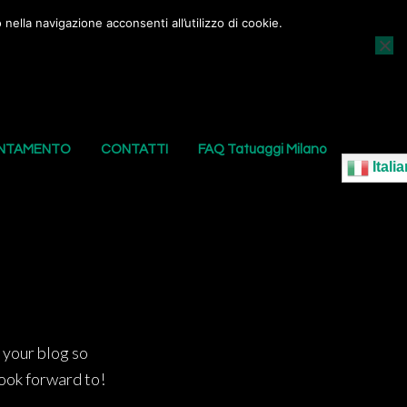
nella navigazione acconsenti all’utilizzo di cookie.
AGGI
I NOSTRI PIERCING
LE NOSTRE SEDI
UNTAMENTO
CONTATTI
FAQ Tatuaggi Milano
Italia
 your blog so
ook forward to!