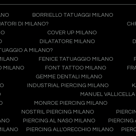
ANO
BORRIELLO TATUAGGI MILANO
UATORI DI MILANO?
CH
NO
COVER UP MILANO
O
DILATATORE MILANO
D
TUAGGIO A MILANO?
MILANO
FENICE TATUAGGIO MILANO
O MILANO
FONT TATTOO MILANO
FR
GEMME DENTALI MILANO
NO
INDUSTRIAL PIERCING MILANO
K
O
MANUEL VALLICELLA
O
MONROE PIERCING MILANO
NOSTRIL PIERCING MILANO
PIERCI
LANO
PIERCING AL NASO MILANO
PIERCING
MILANO
PIERCING ALL'ORECCHIO MILANO
PIER