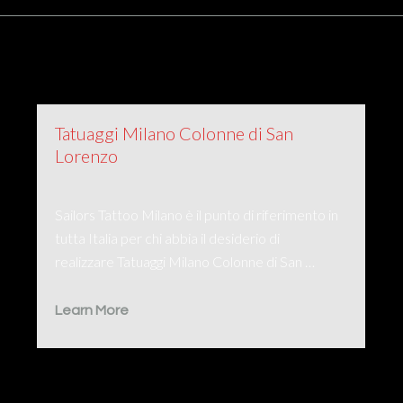
Tatuaggi Milano Colonne di San
Lorenzo
Sailors Tattoo Milano è il punto di riferimento in
tutta Italia per chi abbia il desiderio di
realizzare Tatuaggi Milano Colonne di San …
Learn More