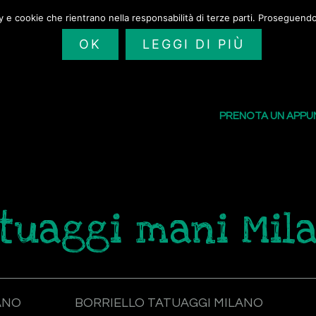
cy e cookie che rientrano nella responsabilità di terze parti. Proseguendo 
OK
LEGGI DI PIÙ
SAILORS TATTOO
I NOSTRI TATU
PRENOTA UN APP
tuaggi mani Mil
ANO
BORRIELLO TATUAGGI MILANO