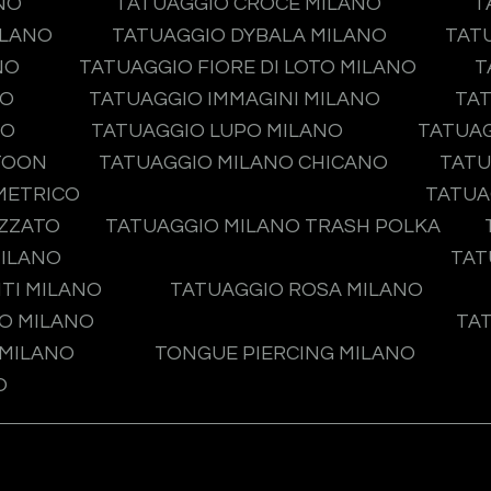
NO
TATUAGGIO CROCE MILANO
T
ILANO
TATUAGGIO DYBALA MILANO
TAT
NO
TATUAGGIO FIORE DI LOTO MILANO
T
NO
TATUAGGIO IMMAGINI MILANO
TAT
NO
TATUAGGIO LUPO MILANO
TATUA
TOON
TATUAGGIO MILANO CHICANO
TATU
METRICO
TATUA
IZZATO
TATUAGGIO MILANO TRASH POLKA
MILANO
TAT
TI MILANO
TATUAGGIO ROSA MILANO
O MILANO
TA
 MILANO
TONGUE PIERCING MILANO
O