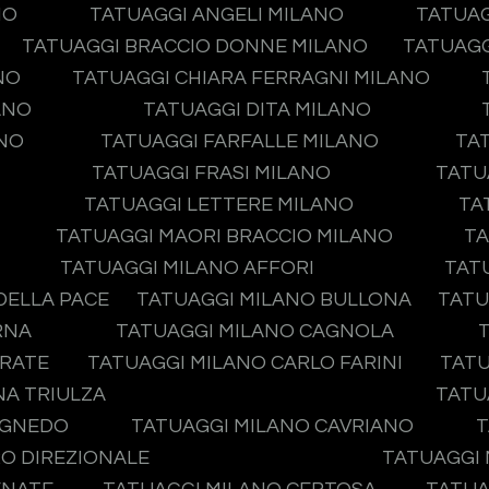
NO
TATUAGGI ANGELI MILANO
TATUAG
TATUAGGI BRACCIO DONNE MILANO
TATUAGG
NO
TATUAGGI CHIARA FERRAGNI MILANO
ANO
TATUAGGI DITA MILANO
ANO
TATUAGGI FARFALLE MILANO
TA
TATUAGGI FRASI MILANO
TATU
TATUAGGI LETTERE MILANO
TA
TATUAGGI MAORI BRACCIO MILANO
TA
TATUAGGI MILANO AFFORI
TAT
DELLA PACE
TATUAGGI MILANO BULLONA
TATU
RNA
TATUAGGI MILANO CAGNOLA
IRATE
TATUAGGI MILANO CARLO FARINI
TATU
NA TRIULZA
TATU
AGNEDO
TATUAGGI MILANO CAVRIANO
T
O DIREZIONALE
TATUAGGI 