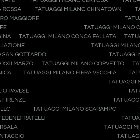
ENATE
TATUAGGI MILANO CERTOSA
TATUA
A ROSSA
TATUAGGI MILANO CHINATOWN
T
ERO MAGGIORE
TATU
IFE
TATUAGGI MILANO 
SINA
TATUAGGI MILANO CONCA FALLATA
TATU
LIAZIONE
TATUAGGI MILAN
O SAN GOTTARDO
TATUAGGI 
 XXII MARZO
TATUAGGI MILANO CORVETTO
TA
NICA
TATUAGGI MILANO FIERA VECCHIA
TAT
TATUAGGI 
IO PAVESE
TAT
 FIRENZE
TATUAGGI
ELLO
TATUAGGI MILANO SCARAMPO
ATEBENEFRATELLI
TATUA
ARSALA
TATUAGGI MI
ONTACCIO
TATUAGG