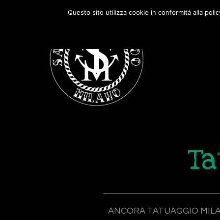
Passa
Passa
Questo sito utilizza cookie in conformità alla poli
alla
al
navigazione
contenuto
primaria
principale
Ta
ANCORA TATUAGGIO MIL