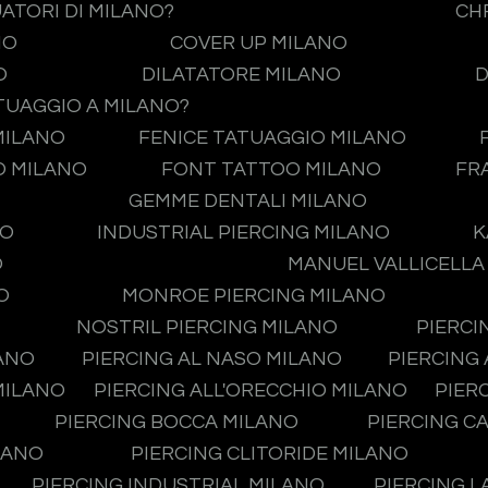
UATORI DI MILANO?
CH
NO
COVER UP MILANO
O
DILATATORE MILANO
D
TUAGGIO A MILANO?
MILANO
FENICE TATUAGGIO MILANO
O MILANO
FONT TATTOO MILANO
FR
GEMME DENTALI MILANO
NO
INDUSTRIAL PIERCING MILANO
K
O
MANUEL VALLICELLA
O
MONROE PIERCING MILANO
NOSTRIL PIERCING MILANO
PIERCI
LANO
PIERCING AL NASO MILANO
PIERCING
MILANO
PIERCING ALL'ORECCHIO MILANO
PIER
PIERCING BOCCA MILANO
PIERCING C
LANO
PIERCING CLITORIDE MILANO
PIERCING INDUSTRIAL MILANO
PIERCING L