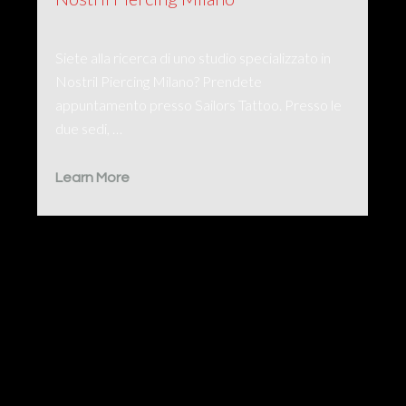
Siete alla ricerca di uno studio specializzato in
Nostril Piercing Milano? Prendete
appuntamento presso Sailors Tattoo. Presso le
due sedi, …
Learn More