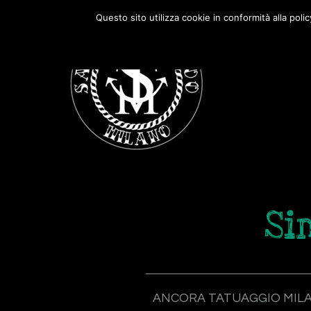
Passa
Passa
Questo sito utilizza cookie in conformità alla poli
alla
al
navigazione
contenuto
primaria
principale
Si
ANCORA TATUAGGIO MIL