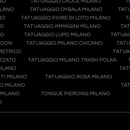
NO
TATUAGGIO CROCE MILANO
T
ILANO
TATUAGGIO DYBALA MILANO
TAT
NO
TATUAGGIO FIORE DI LOTO MILANO
T
NO
TATUAGGIO IMMAGINI MILANO
TAT
NO
TATUAGGIO LUPO MILANO
TATUA
TOON
TATUAGGIO MILANO CHICANO
TATU
METRICO
TATUA
IZZATO
TATUAGGIO MILANO TRASH POLKA
MILANO
TAT
TI MILANO
TATUAGGIO ROSA MILANO
O MILANO
TA
 MILANO
TONGUE PIERCING MILANO
O