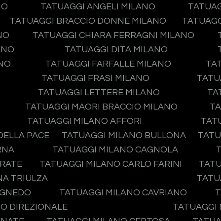
NO
TATUAGGI ANGELI MILANO
TATUAG
TATUAGGI BRACCIO DONNE MILANO
TATUAGG
NO
TATUAGGI CHIARA FERRAGNI MILANO
ANO
TATUAGGI DITA MILANO
ANO
TATUAGGI FARFALLE MILANO
TA
TATUAGGI FRASI MILANO
TATU
TATUAGGI LETTERE MILANO
TA
TATUAGGI MAORI BRACCIO MILANO
TA
TATUAGGI MILANO AFFORI
TAT
DELLA PACE
TATUAGGI MILANO BULLONA
TATU
RNA
TATUAGGI MILANO CAGNOLA
IRATE
TATUAGGI MILANO CARLO FARINI
TATU
NA TRIULZA
TATU
AGNEDO
TATUAGGI MILANO CAVRIANO
T
O DIREZIONALE
TATUAGGI 