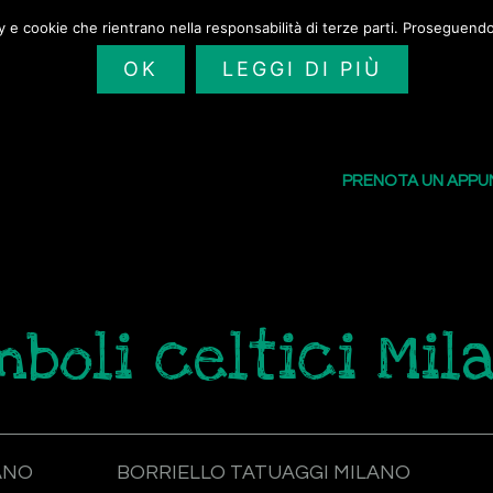
cy e cookie che rientrano nella responsabilità di terze parti. Proseguendo 
OK
LEGGI DI PIÙ
SAILORS TATTOO
I NOSTRI TATU
PRENOTA UN APP
mboli celtici Mil
ANO
BORRIELLO TATUAGGI MILANO