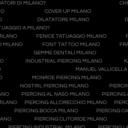
UATORI DI MILANO?
CH
NO
COVER UP MILANO
O
DILATATORE MILANO
D
TUAGGIO A MILANO?
MILANO
FENICE TATUAGGIO MILANO
O MILANO
FONT TATTOO MILANO
FR
GEMME DENTALI MILANO
NO
INDUSTRIAL PIERCING MILANO
K
O
MANUEL VALLICELLA
O
MONROE PIERCING MILANO
NOSTRIL PIERCING MILANO
PIERCI
LANO
PIERCING AL NASO MILANO
PIERCING
MILANO
PIERCING ALL'ORECCHIO MILANO
PIER
PIERCING BOCCA MILANO
PIERCING C
LANO
PIERCING CLITORIDE MILANO
PIERCING INDUSTRIAL MILANO
PIERCING L