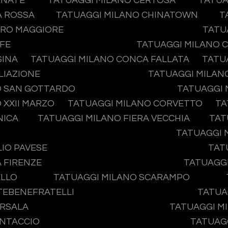
ENATE
TATUAGGI MILANO CERTOSA
TATUA
A ROSSA
TATUAGGI MILANO CHINATOWN
T
ERO MAGGIORE
TATU
IFE
TATUAGGI MILANO 
SINA
TATUAGGI MILANO CONCA FALLATA
TATU
LIAZIONE
TATUAGGI MILAN
O SAN GOTTARDO
TATUAGGI 
 XXII MARZO
TATUAGGI MILANO CORVETTO
TA
NICA
TATUAGGI MILANO FIERA VECCHIA
TAT
TATUAGGI 
IO PAVESE
TAT
 FIRENZE
TATUAGGI
ELLO
TATUAGGI MILANO SCARAMPO
ATEBENEFRATELLI
TATUA
ARSALA
TATUAGGI MI
ONTACCIO
TATUAGG