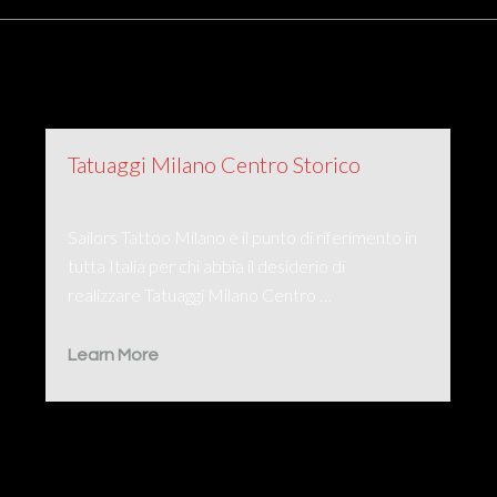
Tatuaggi Milano Centro Storico
Sailors Tattoo Milano è il punto di riferimento in
tutta Italia per chi abbia il desiderio di
realizzare Tatuaggi Milano Centro …
Learn More