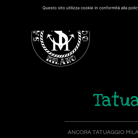
Passa
Passa
Questo sito utilizza cookie in conformità alla poli
alla
al
navigazione
contenuto
primaria
principale
Tatua
ANCORA TATUAGGIO MIL