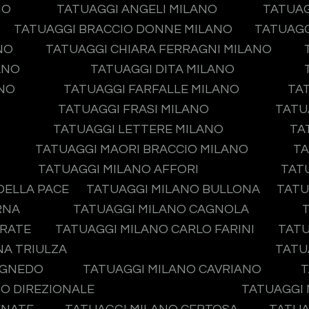
NO
TATUAGGI ANGELI MILANO
TATUAG
TATUAGGI BRACCIO DONNE MILANO
TATUAGG
NO
TATUAGGI CHIARA FERRAGNI MILANO
ANO
TATUAGGI DITA MILANO
ANO
TATUAGGI FARFALLE MILANO
TA
TATUAGGI FRASI MILANO
TATU
TATUAGGI LETTERE MILANO
TA
TATUAGGI MAORI BRACCIO MILANO
TA
TATUAGGI MILANO AFFORI
TAT
DELLA PACE
TATUAGGI MILANO BULLONA
TATU
RNA
TATUAGGI MILANO CAGNOLA
IRATE
TATUAGGI MILANO CARLO FARINI
TATU
NA TRIULZA
TATU
AGNEDO
TATUAGGI MILANO CAVRIANO
T
O DIREZIONALE
TATUAGGI 