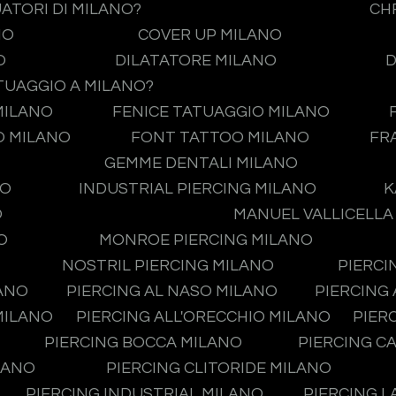
UATORI DI MILANO?
CH
NO
COVER UP MILANO
O
DILATATORE MILANO
D
TUAGGIO A MILANO?
MILANO
FENICE TATUAGGIO MILANO
O MILANO
FONT TATTOO MILANO
FR
GEMME DENTALI MILANO
NO
INDUSTRIAL PIERCING MILANO
K
O
MANUEL VALLICELLA
O
MONROE PIERCING MILANO
NOSTRIL PIERCING MILANO
PIERCI
LANO
PIERCING AL NASO MILANO
PIERCING
MILANO
PIERCING ALL'ORECCHIO MILANO
PIER
PIERCING BOCCA MILANO
PIERCING C
LANO
PIERCING CLITORIDE MILANO
PIERCING INDUSTRIAL MILANO
PIERCING L