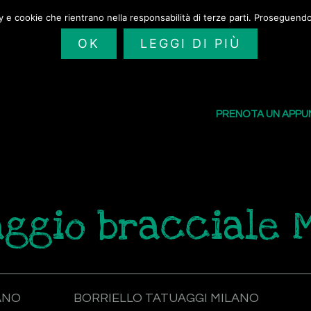
cy e cookie che rientrano nella responsabilità di terze parti. Proseguendo 
OK
LEGGI DI PIÙ
SAILORS TATTOO
I NOSTRI TATU
PRENOTA UN APP
ggio bracciale 
ANO
BORRIELLO TATUAGGI MILANO