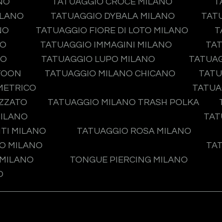
NO
TATUAGGIO CROCE MILANO
T
ILANO
TATUAGGIO DYBALA MILANO
TAT
NO
TATUAGGIO FIORE DI LOTO MILANO
T
NO
TATUAGGIO IMMAGINI MILANO
TAT
NO
TATUAGGIO LUPO MILANO
TATUA
TOON
TATUAGGIO MILANO CHICANO
TATU
METRICO
TATUA
IZZATO
TATUAGGIO MILANO TRASH POLKA
MILANO
TAT
TI MILANO
TATUAGGIO ROSA MILANO
O MILANO
TA
 MILANO
TONGUE PIERCING MILANO
O