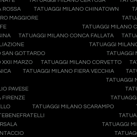
ENATE
TATUAGGI MILANO CERTOSA
TATUA
A ROSSA
TATUAGGI MILANO CHINATOWN
T
ERO MAGGIORE
TATU
IFE
TATUAGGI MILANO 
SINA
TATUAGGI MILANO CONCA FALLATA
TATU
LIAZIONE
TATUAGGI MILAN
O SAN GOTTARDO
TATUAGGI 
 XXII MARZO
TATUAGGI MILANO CORVETTO
TA
NICA
TATUAGGI MILANO FIERA VECCHIA
TAT
TATUAGGI 
IO PAVESE
TAT
 FIRENZE
TATUAGGI
ELLO
TATUAGGI MILANO SCARAMPO
ATEBENEFRATELLI
TATUA
ARSALA
TATUAGGI MI
ONTACCIO
TATUAGG