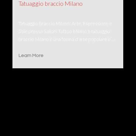
Tatuaggio braccio Milano
Tatuaggio Braccio Milano: Arte, Espressione e
Stile presso Sailors Tattoo Milano Il tatuaggio
braccio Milano è una forma d'arte popolare e …
Learn More