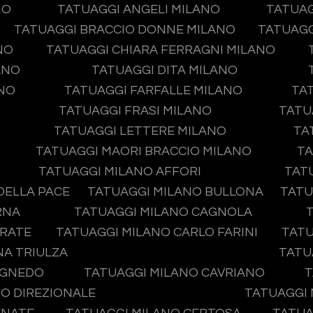
NO
TATUAGGI ANGELI MILANO
TATUAG
TATUAGGI BRACCIO DONNE MILANO
TATUAGG
NO
TATUAGGI CHIARA FERRAGNI MILANO
ANO
TATUAGGI DITA MILANO
ANO
TATUAGGI FARFALLE MILANO
TA
TATUAGGI FRASI MILANO
TATU
TATUAGGI LETTERE MILANO
TA
TATUAGGI MAORI BRACCIO MILANO
TA
TATUAGGI MILANO AFFORI
TAT
DELLA PACE
TATUAGGI MILANO BULLONA
TATU
RNA
TATUAGGI MILANO CAGNOLA
IRATE
TATUAGGI MILANO CARLO FARINI
TATU
NA TRIULZA
TATU
AGNEDO
TATUAGGI MILANO CAVRIANO
T
O DIREZIONALE
TATUAGGI 