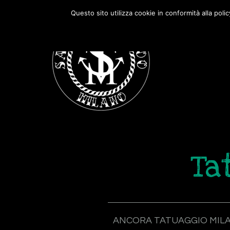
Passa
Passa
Questo sito utilizza cookie in conformità alla poli
alla
al
navigazione
contenuto
primaria
principale
Ta
ANCORA TATUAGGIO MIL