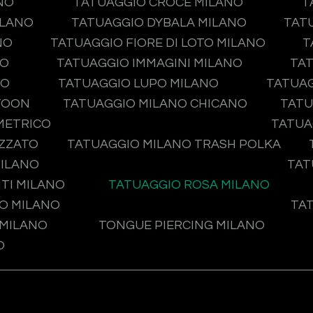
NO
TATUAGGIO CROCE MILANO
T
ILANO
TATUAGGIO DYBALA MILANO
TAT
NO
TATUAGGIO FIORE DI LOTO MILANO
T
NO
TATUAGGIO IMMAGINI MILANO
TAT
NO
TATUAGGIO LUPO MILANO
TATUA
TOON
TATUAGGIO MILANO CHICANO
TATU
METRICO
TATUA
IZZATO
TATUAGGIO MILANO TRASH POLKA
MILANO
TAT
TI MILANO
TATUAGGIO ROSA MILANO
O MILANO
TA
 MILANO
TONGUE PIERCING MILANO
O