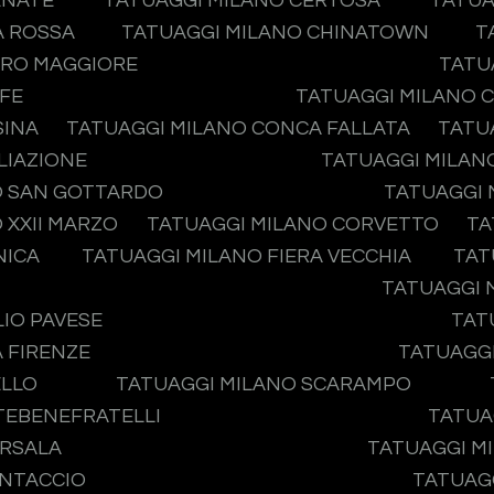
ENATE
TATUAGGI MILANO CERTOSA
TATUA
A ROSSA
TATUAGGI MILANO CHINATOWN
T
ERO MAGGIORE
TATU
IFE
TATUAGGI MILANO 
SINA
TATUAGGI MILANO CONCA FALLATA
TATU
LIAZIONE
TATUAGGI MILAN
O SAN GOTTARDO
TATUAGGI 
 XXII MARZO
TATUAGGI MILANO CORVETTO
TA
NICA
TATUAGGI MILANO FIERA VECCHIA
TAT
TATUAGGI 
IO PAVESE
TAT
 FIRENZE
TATUAGGI
ELLO
TATUAGGI MILANO SCARAMPO
ATEBENEFRATELLI
TATUA
ARSALA
TATUAGGI MI
ONTACCIO
TATUAGG