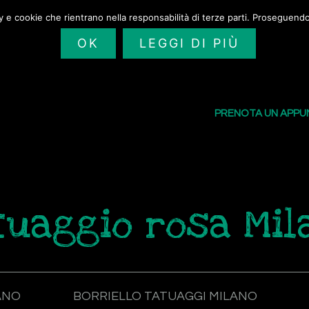
cy e cookie che rientrano nella responsabilità di terze parti. Proseguendo 
OK
LEGGI DI PIÙ
SAILORS TATTOO
I NOSTRI TATU
PRENOTA UN APP
tuaggio rosa Mil
ANO
BORRIELLO TATUAGGI MILANO