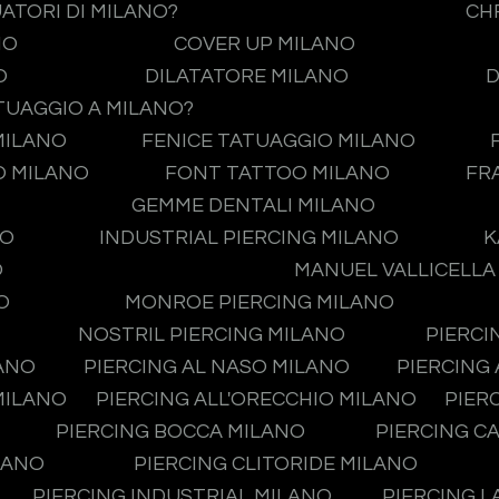
UATORI DI MILANO?
CH
NO
COVER UP MILANO
O
DILATATORE MILANO
D
TUAGGIO A MILANO?
MILANO
FENICE TATUAGGIO MILANO
O MILANO
FONT TATTOO MILANO
FR
GEMME DENTALI MILANO
NO
INDUSTRIAL PIERCING MILANO
K
O
MANUEL VALLICELLA
O
MONROE PIERCING MILANO
NOSTRIL PIERCING MILANO
PIERCI
LANO
PIERCING AL NASO MILANO
PIERCING
MILANO
PIERCING ALL'ORECCHIO MILANO
PIER
PIERCING BOCCA MILANO
PIERCING C
LANO
PIERCING CLITORIDE MILANO
PIERCING INDUSTRIAL MILANO
PIERCING L