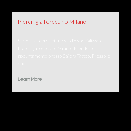
Piercing all’orecchio Milano
Siete alla ricerca di uno studio specializzato in
Piercing all'orecchio Milano? Prendete
appuntamento presso Sailors Tattoo. Presso le
due …
Learn More