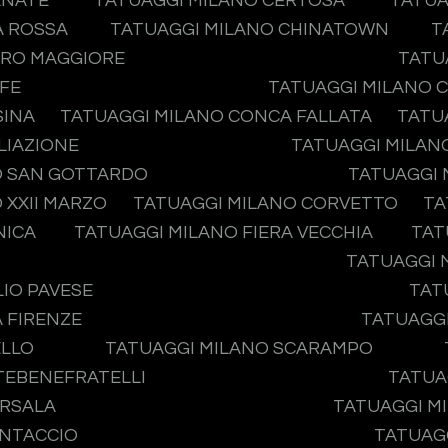
ENATE
TATUAGGI MILANO CERTOSA
TATUA
A ROSSA
TATUAGGI MILANO CHINATOWN
T
ERO MAGGIORE
TATU
IFE
TATUAGGI MILANO 
SINA
TATUAGGI MILANO CONCA FALLATA
TATU
LIAZIONE
TATUAGGI MILAN
O SAN GOTTARDO
TATUAGGI 
 XXII MARZO
TATUAGGI MILANO CORVETTO
TA
NICA
TATUAGGI MILANO FIERA VECCHIA
TAT
TATUAGGI 
IO PAVESE
TAT
 FIRENZE
TATUAGGI
ELLO
TATUAGGI MILANO SCARAMPO
ATEBENEFRATELLI
TATUA
ARSALA
TATUAGGI MI
ONTACCIO
TATUAGG