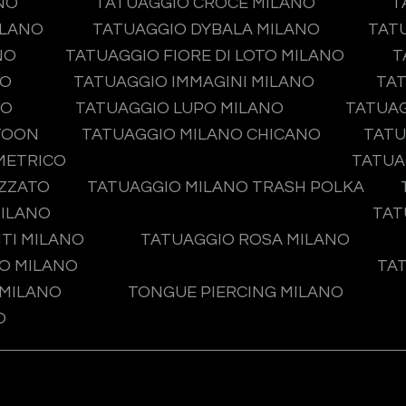
NO
TATUAGGIO CROCE MILANO
T
ILANO
TATUAGGIO DYBALA MILANO
TAT
NO
TATUAGGIO FIORE DI LOTO MILANO
T
NO
TATUAGGIO IMMAGINI MILANO
TAT
NO
TATUAGGIO LUPO MILANO
TATUA
TOON
TATUAGGIO MILANO CHICANO
TATU
METRICO
TATUA
IZZATO
TATUAGGIO MILANO TRASH POLKA
MILANO
TAT
TI MILANO
TATUAGGIO ROSA MILANO
O MILANO
TA
 MILANO
TONGUE PIERCING MILANO
O