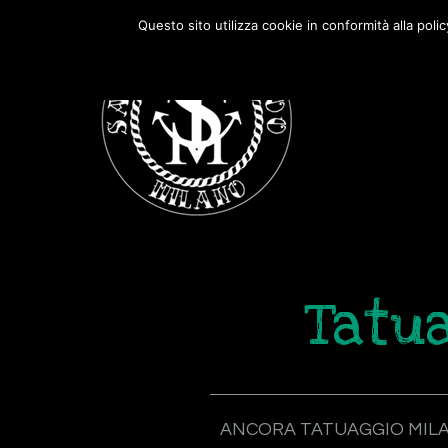
Passa
Passa
Questo sito utilizza cookie in conformità alla poli
alla
al
navigazione
contenuto
primaria
principale
Tatua
ANCORA TATUAGGIO MIL