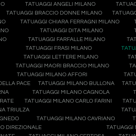
NO
TATUAGGI ANGELI MILANO
TATUAG
TATUAGGI BRACCIO DONNE MILANO
TATUAGG
NO
TATUAGGI CHIARA FERRAGNI MILANO
ANO
TATUAGGI DITA MILANO
ANO
TATUAGGI FARFALLE MILANO
TA
TATUAGGI FRASI MILANO
TATU
TATUAGGI LETTERE MILANO
TA
TATUAGGI MAORI BRACCIO MILANO
TA
TATUAGGI MILANO AFFORI
TAT
DELLA PACE
TATUAGGI MILANO BULLONA
TATU
RNA
TATUAGGI MILANO CAGNOLA
IRATE
TATUAGGI MILANO CARLO FARINI
TATU
NA TRIULZA
TATU
AGNEDO
TATUAGGI MILANO CAVRIANO
T
O DIREZIONALE
TATUAGGI 