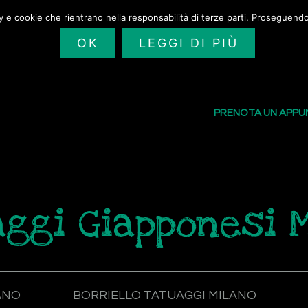
cy e cookie che rientrano nella responsabilità di terze parti. Proseguendo 
OK
LEGGI DI PIÙ
SAILORS TATTOO
I NOSTRI TATU
PRENOTA UN APP
ggi Giapponesi 
ANO
BORRIELLO TATUAGGI MILANO