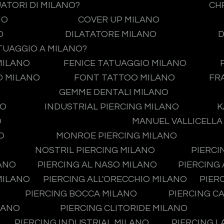
UATORI DI MILANO?
CH
NO
COVER UP MILANO
O
DILATATORE MILANO
D
TUAGGIO A MILANO?
MILANO
FENICE TATUAGGIO MILANO
O MILANO
FONT TATTOO MILANO
FR
GEMME DENTALI MILANO
NO
INDUSTRIAL PIERCING MILANO
K
O
MANUEL VALLICELLA
O
MONROE PIERCING MILANO
NOSTRIL PIERCING MILANO
PIERCI
LANO
PIERCING AL NASO MILANO
PIERCING
MILANO
PIERCING ALL'ORECCHIO MILANO
PIER
PIERCING BOCCA MILANO
PIERCING C
LANO
PIERCING CLITORIDE MILANO
PIERCING INDUSTRIAL MILANO
PIERCING L