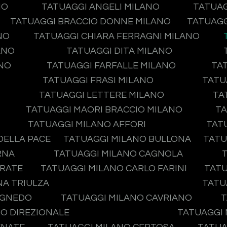
NO
TATUAGGI ANGELI MILANO
TATUAG
TATUAGGI BRACCIO DONNE MILANO
TATUAGG
NO
TATUAGGI CHIARA FERRAGNI MILANO
ANO
TATUAGGI DITA MILANO
ANO
TATUAGGI FARFALLE MILANO
TA
TATUAGGI FRASI MILANO
TATU
TATUAGGI LETTERE MILANO
TA
TATUAGGI MAORI BRACCIO MILANO
TA
TATUAGGI MILANO AFFORI
TAT
DELLA PACE
TATUAGGI MILANO BULLONA
TATU
RNA
TATUAGGI MILANO CAGNOLA
IRATE
TATUAGGI MILANO CARLO FARINI
TATU
NA TRIULZA
TATU
AGNEDO
TATUAGGI MILANO CAVRIANO
T
O DIREZIONALE
TATUAGGI 