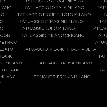
NO
TATUAGGIO CROCE MILANO
T
ILANO
TATUAGGIO DYBALA MILANO
TAT
NO
TATUAGGIO FIORE DI LOTO MILANO
T
NO
TATUAGGIO IMMAGINI MILANO
TAT
NO
TATUAGGIO LUPO MILANO
TATUA
TOON
TATUAGGIO MILANO CHICANO
TATU
METRICO
TATUA
IZZATO
TATUAGGIO MILANO TRASH POLKA
MILANO
TAT
TI MILANO
TATUAGGIO ROSA MILANO
O MILANO
TA
 MILANO
TONGUE PIERCING MILANO
O