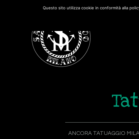
Passa
Passa
Questo sito utilizza cookie in conformità alla poli
alla
al
navigazione
contenuto
primaria
principale
Tat
ANCORA TATUAGGIO MIL