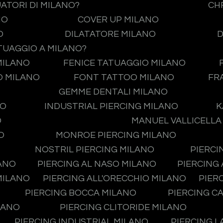
UATORI DI MILANO?
CH
NO
COVER UP MILANO
O
DILATATORE MILANO
D
TUAGGIO A MILANO?
MILANO
FENICE TATUAGGIO MILANO
O MILANO
FONT TATTOO MILANO
FR
GEMME DENTALI MILANO
NO
INDUSTRIAL PIERCING MILANO
K
O
MANUEL VALLICELLA
O
MONROE PIERCING MILANO
NOSTRIL PIERCING MILANO
PIERCI
LANO
PIERCING AL NASO MILANO
PIERCING
MILANO
PIERCING ALL'ORECCHIO MILANO
PIER
PIERCING BOCCA MILANO
PIERCING C
LANO
PIERCING CLITORIDE MILANO
PIERCING INDUSTRIAL MILANO
PIERCING L