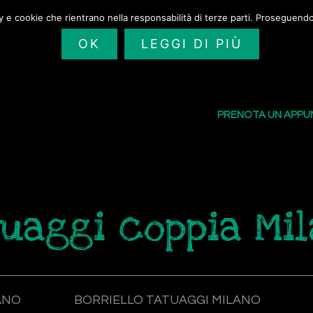
cy e cookie che rientrano nella responsabilità di terze parti. Proseguendo 
OK
LEGGI DI PIÙ
SAILORS TATTOO
I NOSTRI TATU
PRENOTA UN APP
uaggi coppia Mi
ANO
BORRIELLO TATUAGGI MILANO