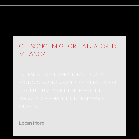
CHI SONO I MIGLIORI TATUATORI DI
MILANO?
IN ITALIA E A MILANO IN PARTICOLAR
MODO CI SONO GRANDISSIMI TATUATORI.
NEGLI ULTIMI ANNI IL NUMERO DI
RAGAZZI CHE HANNO INTRAPRESO
QUESTA …
Learn More